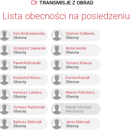
TRANSMISJE Z OBRAD
Lista obecności na posiedzeniu
Kira Andrzejewska
Szymon Dutkiewicz
Obecna
Obecny
Grzegorz Gajewski
Anna Iwicka
Obecny
Obecna
Paweł Kistowski
Tomasz Klauza
Obecny
Obecny
Krzysztof Kłosowski
Dorota Kubiak
Obecny
Obecna
Ireneusz Lamprecht
Marcin Półrolniczak
Obecny
Obecny
Tomasz Radomski
Marek Tobolski
Obecny
Nieobecny
Bartosz Walczak
Jerzy Walczak
Obecny
Obecny