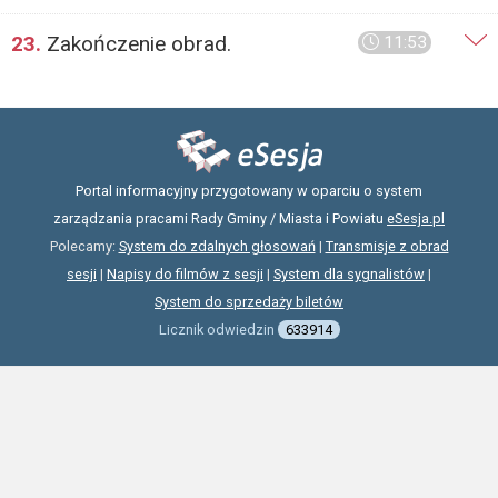
23.
Zakończenie obrad.
11:53
Portal informacyjny przygotowany w oparciu o system
zarządzania pracami Rady Gminy / Miasta i Powiatu
eSesja.pl
Polecamy:
System do zdalnych głosowań
|
Transmisje z obrad
sesji
|
Napisy do filmów z sesji
|
System dla sygnalistów
|
System do sprzedaży biletów
Licznik odwiedzin
633914