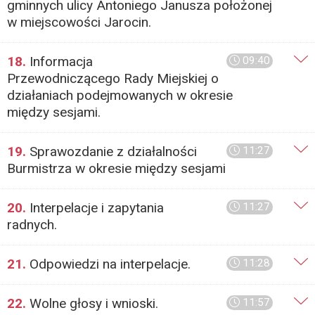
gminnych ulicy Antoniego Janusza położonej
w miejscowości Jarocin.
18.
Informacja
09:40
Przewodniczącego Rady Miejskiej o
działaniach podejmowanych w okresie
między sesjami.
19.
Sprawozdanie z działalności
11:27
Burmistrza w okresie między sesjami
20.
Interpelacje i zapytania
11:27
radnych.
21.
Odpowiedzi na interpelacje.
11:28
22.
Wolne głosy i wnioski.
11:57