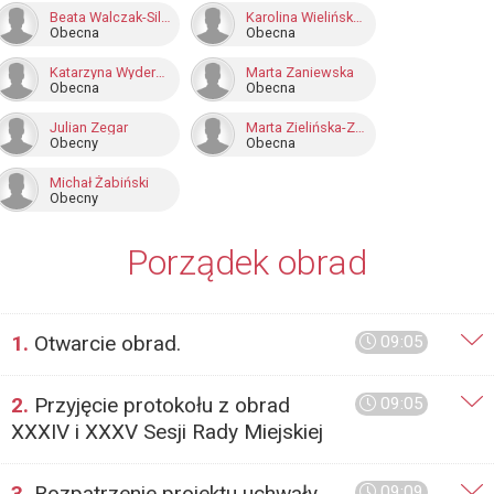
Beata Walczak-Silińska
Karolina Wielińska-Kuś
Obecna
Obecna
Katarzyna Wyderkiewicz
Marta Zaniewska
Obecna
Obecna
Julian Zegar
Marta Zielińska-Zaworska
Obecny
Obecna
Michał Żabiński
Obecny
Porządek obrad
1.
Otwarcie obrad.
09:05
2.
Przyjęcie protokołu z obrad
09:05
XXXIV i XXXV Sesji Rady Miejskiej
3.
Rozpatrzenie projektu uchwały
09:09