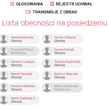
GŁOSOWANIA
REJESTR UCHWAŁ
TRANSMISJE Z OBRAD
Lista obecności na posiedzeniu
Paweł Kistowski
Tomasz Klauza
Obecny
Obecny
Krzysztof Kłosowski
Dorota Kubiak
Nieobecny
Obecna
Ireneusz Lamprecht
Tomasz Radomski
Obecny
Obecny
Marek Tobolski
Bartosz Walczak
Obecny
Obecny
Karolina Wielińska-Kuś
Marta Zaniewska
Obecna
Nieobecna
Marta Zielińska-Zaworska
Obecna