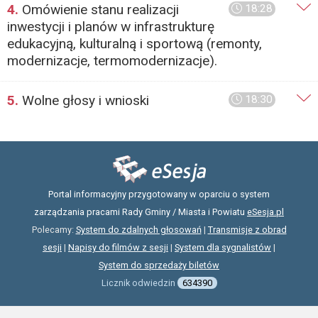
4.
Omówienie stanu realizacji
18:28
inwestycji i planów w infrastrukturę
edukacyjną, kulturalną i sportową (remonty,
modernizacje, termomodernizacje).
5.
Wolne głosy i wnioski
18:30
Portal informacyjny przygotowany w oparciu o system
zarządzania pracami Rady Gminy / Miasta i Powiatu
eSesja.pl
Polecamy:
System do zdalnych głosowań
|
Transmisje z obrad
sesji
|
Napisy do filmów z sesji
|
System dla sygnalistów
|
System do sprzedaży biletów
Licznik odwiedzin
634390