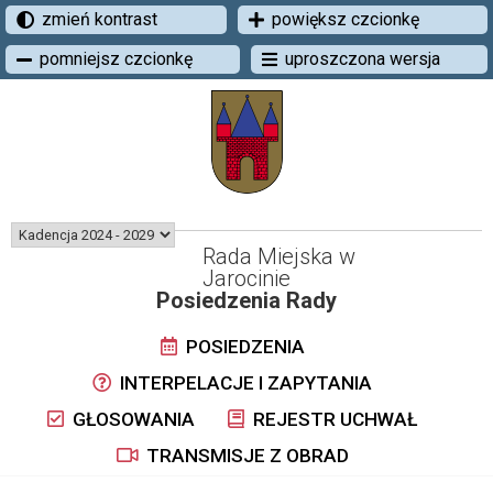
zmień kontrast
powiększ czcionkę
pomniejsz czcionkę
uproszczona wersja
Rada Miejska w
Jarocinie
Posiedzenia Rady
POSIEDZENIA
INTERPELACJE I ZAPYTANIA
GŁOSOWANIA
REJESTR UCHWAŁ
TRANSMISJE Z OBRAD