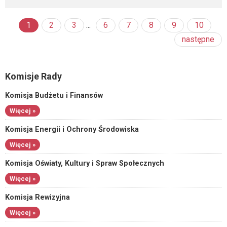
1
2
3
...
6
7
8
9
10
następne
Komisje Rady
Komisja Budżetu i Finansów
Więcej »
Komisja Energii i Ochrony Środowiska
Więcej »
Komisja Oświaty, Kultury i Spraw Społecznych
Więcej »
Komisja Rewizyjna
Więcej »