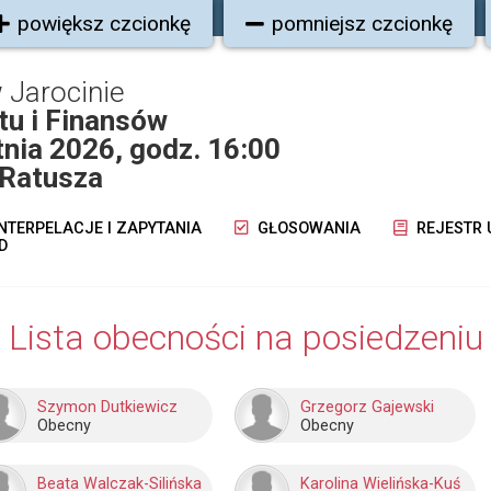
powiększ czcionkę
pomniejsz czcionkę
 Jarocinie
tu i Finansów
tnia 2026, godz. 16:00
j Ratusza
NTERPELACJE I ZAPYTANIA
GŁOSOWANIA
REJESTR
D
Lista obecności na posiedzeniu
Szymon Dutkiewicz
Grzegorz Gajewski
Obecny
Obecny
Beata Walczak-Silińska
Karolina Wielińska-Kuś