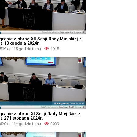
granie z obrad XII Sesji Rady Miejskiej z
ia 18 grudnia 2024r.
599 dni 15 godzin temu
1915
granie z obrad XI Sesji Rady Miejskiej z
a 27 listopada 2024r.
620 dni 14 godzin temu
2039