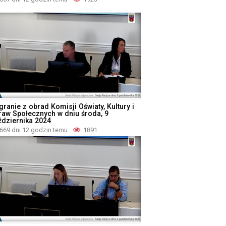
ranie z obrad Komisji Oświaty, Kultury i
raw Społecznych w dniu środa, 9
ździernika 2024
669 dni 12 godzin temu
1891