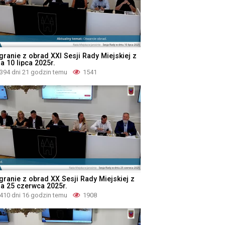
granie z obrad XXI Sesji Rady Miejskiej z
a 10 lipca 2025r.
394 dni 21 godzin temu
1541
granie z obrad XX Sesji Rady Miejskiej z
ia 25 czerwca 2025r.
410 dni 16 godzin temu
1908