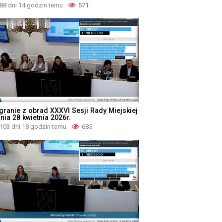
88 dni 14 godzin temu
571
granie z obrad XXXVI Sesji Rady Miejskiej
nia 28 kwietnia 2026r.
103 dni 18 godzin temu
685