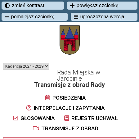
zmień kontrast
powiększ czcionkę
pomniejsz czcionkę
uproszczona wersja
Rada Miejska w
Jarocinie
Transmisje z obrad Rady
POSIEDZENIA
INTERPELACJE I ZAPYTANIA
GŁOSOWANIA
REJESTR UCHWAŁ
TRANSMISJE Z OBRAD