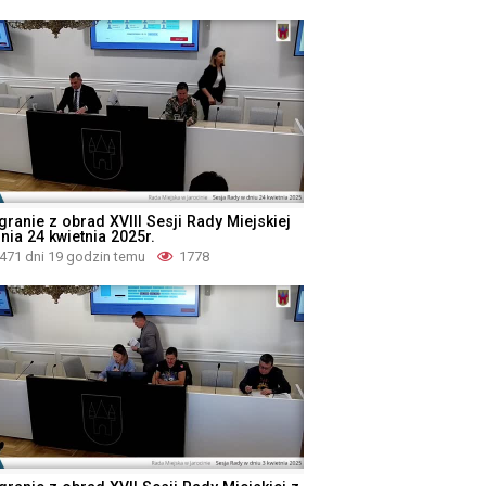
granie z obrad XVIII Sesji Rady Miejskiej
nia 24 kwietnia 2025r.
471 dni 19 godzin temu
1778