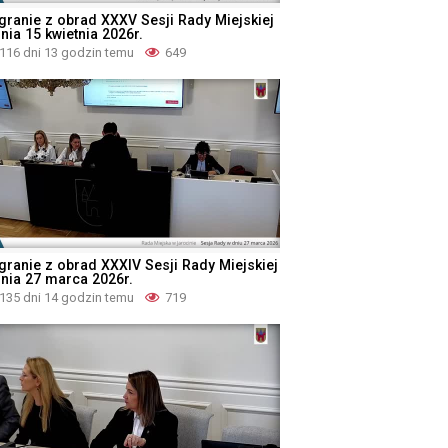
granie z obrad XXXV Sesji Rady Miejskiej
nia 15 kwietnia 2026r.
116 dni 13 godzin temu
649
granie z obrad XXXIV Sesji Rady Miejskiej
dnia 27 marca 2026r.
135 dni 14 godzin temu
719