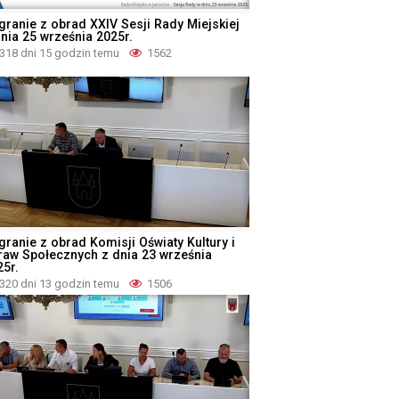
granie z obrad XXIV Sesji Rady Miejskiej
dnia 25 września 2025r.
318 dni 15 godzin temu
1562
granie z obrad Komisji Oświaty Kultury i
raw Społecznych z dnia 23 września
25r.
320 dni 13 godzin temu
1506