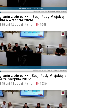
granie z obrad XXIII Sesji Rady Miejskiej
dnia 5 września 2025r.
338 dni 12 godzin temu
1653
granie z obrad XXII Sesji Rady Miejskiej z
a 26 sierpnia 2025r.
348 dni 14 godzin temu
1536