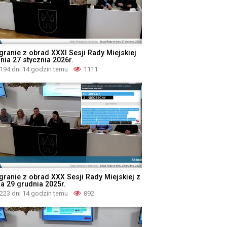
granie z obrad XXXI Sesji Rady Miejskiej
nia 27 stycznia 2026r.
194 dni 14 godzin temu
1111
granie z obrad XXX Sesji Rady Miejskiej z
ia 29 grudnia 2025r.
223 dni 14 godzin temu
892