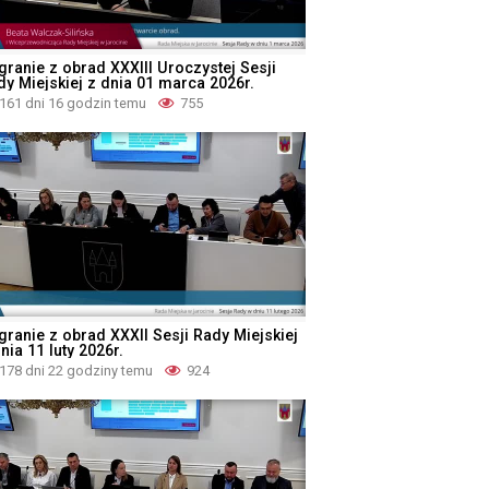
granie z obrad XXXIII Uroczystej Sesji
dy Miejskiej z dnia 01 marca 2026r.
161 dni 16 godzin temu
755
granie z obrad XXXII Sesji Rady Miejskiej
nia 11 luty 2026r.
178 dni 22 godziny temu
924