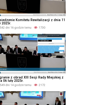
siedzenie Komitetu Rewitalizacji z dnia 11
y 2025r.
542 dni 16 godzin temu
1730
ranie z obrad XIII Sesji Rady Miejskiej z
a 06 luty 2025r.
549 dni 14 godzin temu
2172