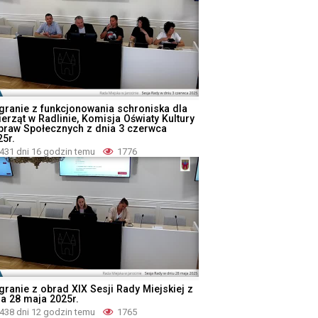
granie z funkcjonowania schroniska dla
ierząt w Radlinie, Komisja Oświaty Kultury
Spraw Społecznych z dnia 3 czerwca
25r.
431 dni 16 godzin temu
1776
granie z obrad XIX Sesji Rady Miejskiej z
ia 28 maja 2025r.
438 dni 12 godzin temu
1765