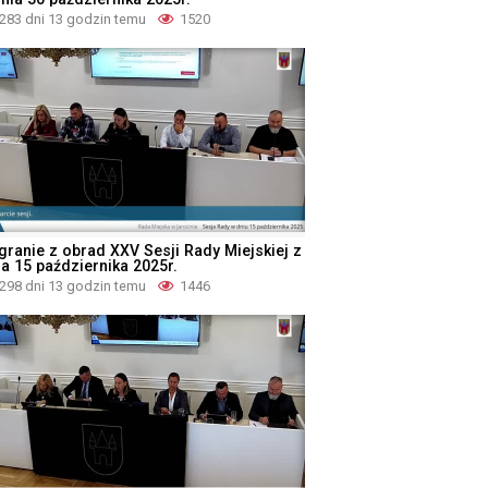
283 dni 13 godzin temu
1520
granie z obrad XXV Sesji Rady Miejskiej z
ia 15 października 2025r.
298 dni 13 godzin temu
1446