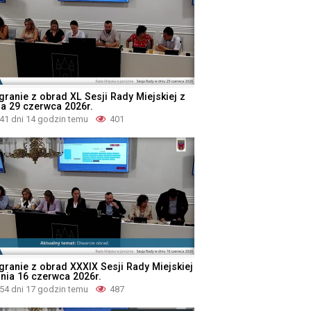
granie z obrad XL Sesji Rady Miejskiej z
ia 29 czerwca 2026r.
41 dni 14 godzin temu
401
granie z obrad XXXIX Sesji Rady Miejskiej
dnia 16 czerwca 2026r.
54 dni 17 godzin temu
487