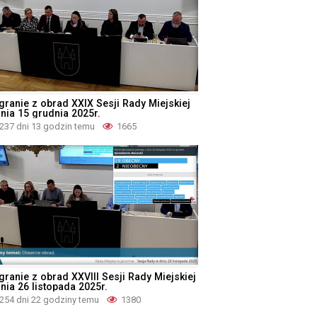
granie z obrad XXIX Sesji Rady Miejskiej
dnia 15 grudnia 2025r.
237 dni 13 godzin temu
1665
granie z obrad XXVIII Sesji Rady Miejskiej
nia 26 listopada 2025r.
254 dni 22 godziny temu
1380