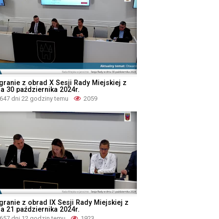
granie z obrad X Sesji Rady Miejskiej z
ia 30 października 2024r.
647 dni 22 godziny temu
2059
granie z obrad IX Sesji Rady Miejskiej z
ia 21 października 2024r.
657 dni 12 godzin temu
1923