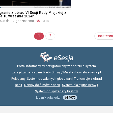
granie z obrad VI Sesji Rady Miejskiej z
ia 10 września 2024r.
698 dni 12 godzin temu
2314
1
2
następn
Portal informacyjny przygotowany w oparciu o system
zarządzania pracami Rady Gminy / Miasta i Powiatu
eSesja.pl
Polecamy:
System do zdalnych głosowań
|
Transmisje z obrad
sesji
|
Napisy do filmów z sesji
|
System dla sygnalistów
|
System do sprzedaży biletów
Licznik odwiedzin
634975