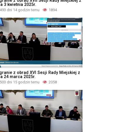
granie z obrad XVII Sesji Rady Miejskiej z
a 3 kwietnia 2025r.
493 dni 14 godzin temu
1894
granie z obrad XVI Sesji Rady Miejskiej z
ia 24 marca 2025r.
503 dni 15 godzin temu
2058