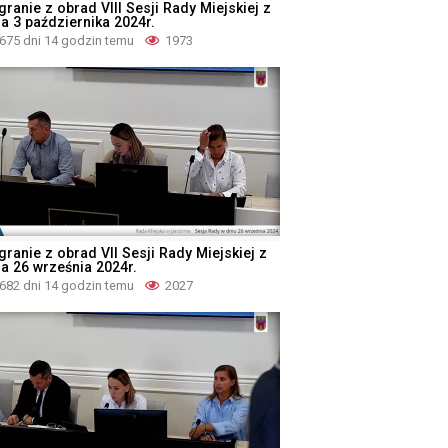
ranie z obrad VIII Sesji Rady Miejskiej z
ia 3 października 2024r.
675 dni 14 godzin temu
1973
granie z obrad VII Sesji Rady Miejskiej z
ia 26 września 2024r.
682 dni 14 godzin temu
2027