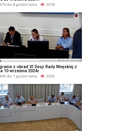
679 dni 8 godzin temu
2018
granie z obrad VI Sesji Rady Miejskiej z
ia 10 września 2024r.
695 dni 7 godzin temu
2305