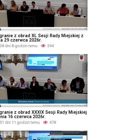
granie z obrad XL Sesji Rady Miejskiej z
ia 29 czerwca 2026r.
38 dni 8 godzin temu
394
granie z obrad XXXIX Sesji Rady Miejskiej
dnia 16 czerwca 2026r.
51 dni 11 godzin temu
478