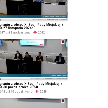
granie z obrad XI Sesji Rady Miejskiej z
a 27 listopada 2024r.
617 dni 8 godzin temu
2032
granie z obrad X Sesji Rady Miejskiej z
ia 30 października 2024r.
644 dni 16 godzin temu
2048