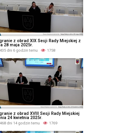
granie z obrad XIX Sesji Rady Miejskiej z
ia 28 maja 2025r.
435 dni 6 godzin temu
1758
granie z obrad XVIII Sesji Rady Miejskiej
nia 24 kwietnia 2025r.
468 dni 14 godzin temu
1769