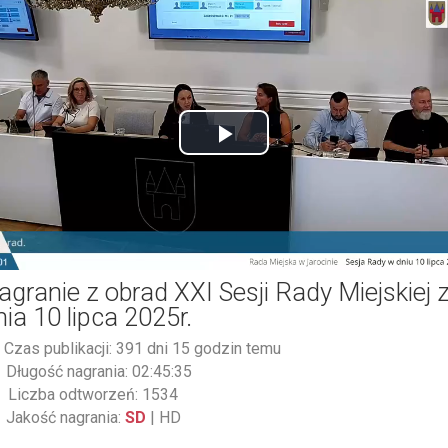
Play
Video
agranie z obrad XXI Sesji Rady Miejskiej 
nia 10 lipca 2025r.
Czas publikacji: 391 dni 15 godzin temu
Długość nagrania: 02:45:35
Liczba odtworzeń: 1534
Jakość nagrania:
SD
|
HD