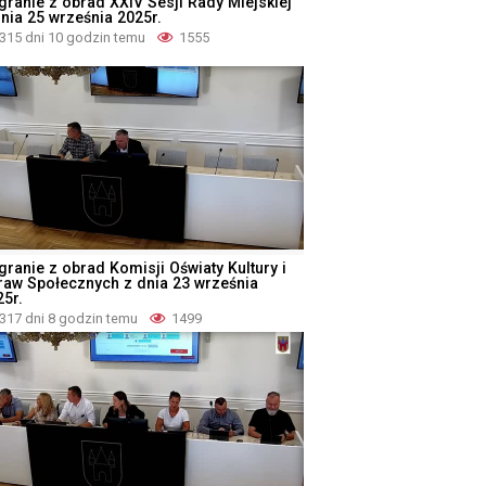
granie z obrad XXIV Sesji Rady Miejskiej
dnia 25 września 2025r.
315 dni 10 godzin temu
1555
granie z obrad Komisji Oświaty Kultury i
raw Społecznych z dnia 23 września
25r.
317 dni 8 godzin temu
1499