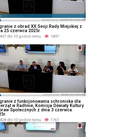
granie z obrad XX Sesji Rady Miejskiej z
ia 25 czerwca 2025r.
407 dni 10 godzin temu
1897
granie z funkcjonowania schroniska dla
ierząt w Radlinie, Komisja Oświaty Kultury
Spraw Społecznych z dnia 3 czerwca
25r.
428 dni 10 godzin temu
1767