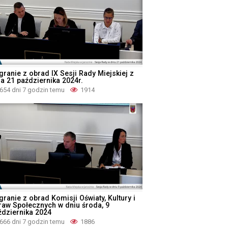
granie z obrad IX Sesji Rady Miejskiej z
ia 21 października 2024r.
654 dni 7 godzin temu
1914
ranie z obrad Komisji Oświaty, Kultury i
raw Społecznych w dniu środa, 9
ździernika 2024
666 dni 7 godzin temu
1886