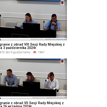
ranie z obrad VIII Sesji Rady Miejskiej z
ia 3 października 2024r.
672 dni 9 godzin temu
1967
granie z obrad VII Sesji Rady Miejskiej z
ia 26 września 2024r.