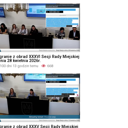
granie z obrad XXXVI Sesji Rady Miejskiej
nia 28 kwietnia 2026r.
100 dni 13 godzin temu
668
granie z obrad XXXV Sesji Rady Miejskiej