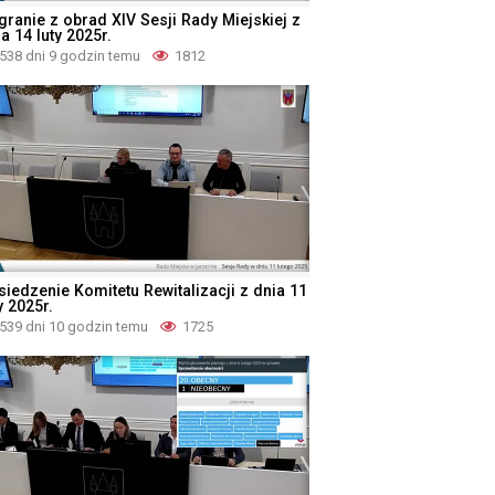
granie z obrad XIV Sesji Rady Miejskiej z
a 14 luty 2025r.
538 dni 9 godzin temu
1812
siedzenie Komitetu Rewitalizacji z dnia 11
y 2025r.
539 dni 10 godzin temu
1725