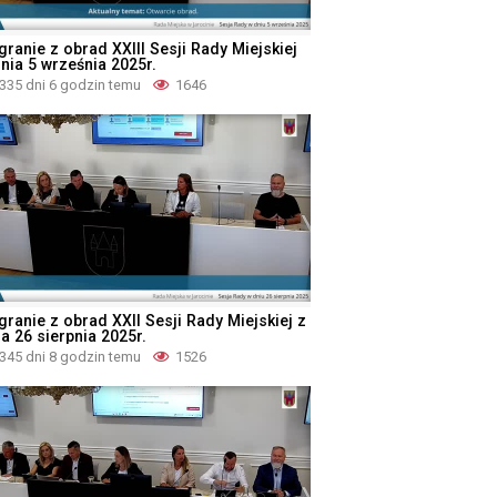
granie z obrad XXIII Sesji Rady Miejskiej
dnia 5 września 2025r.
335 dni 6 godzin temu
1646
granie z obrad XXII Sesji Rady Miejskiej z
a 26 sierpnia 2025r.
345 dni 8 godzin temu
1526