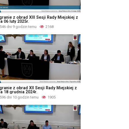
ranie z obrad XIII Sesji Rady Miejskiej z
a 06 luty 2025r.
546 dni 9 godzin temu
2168
granie z obrad XII Sesji Rady Miejskiej z
ia 18 grudnia 2024r.
596 dni 10 godzin temu
1905