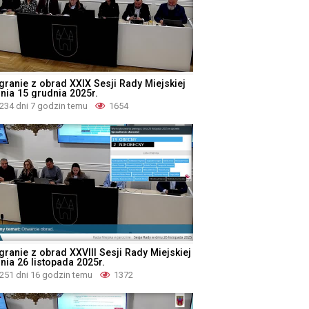
granie z obrad XXIX Sesji Rady Miejskiej
dnia 15 grudnia 2025r.
234 dni 7 godzin temu
1654
granie z obrad XXVIII Sesji Rady Miejskiej
nia 26 listopada 2025r.
251 dni 16 godzin temu
1372