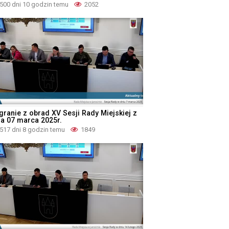
500 dni 10 godzin temu
2052
granie z obrad XV Sesji Rady Miejskiej z
ia 07 marca 2025r.
517 dni 8 godzin temu
1849