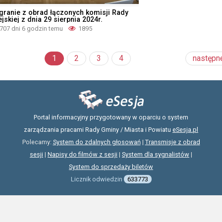
granie z obrad łączonych komisji Rady
jskiej z dnia 29 sierpnia 2024r.
707 dni 6 godzin temu
1895
1
2
3
4
następn
Portal informacyjny przygotowany w oparciu o system
zarządzania pracami Rady Gminy / Miasta i Powiatu
eSesja.pl
Polecamy:
System do zdalnych głosowań
|
Transmisje z obrad
sesji
|
Napisy do filmów z sesji
|
System dla sygnalistów
|
System do sprzedaży biletów
Licznik odwiedzin
633773