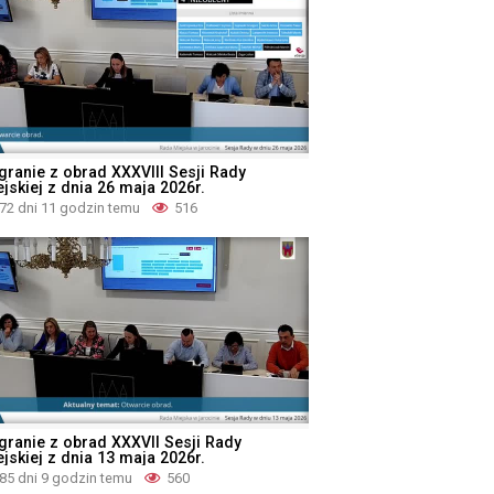
granie z obrad XXXVIII Sesji Rady
jskiej z dnia 26 maja 2026r.
72 dni 11 godzin temu
516
granie z obrad XXXVII Sesji Rady
jskiej z dnia 13 maja 2026r.
85 dni 9 godzin temu
560