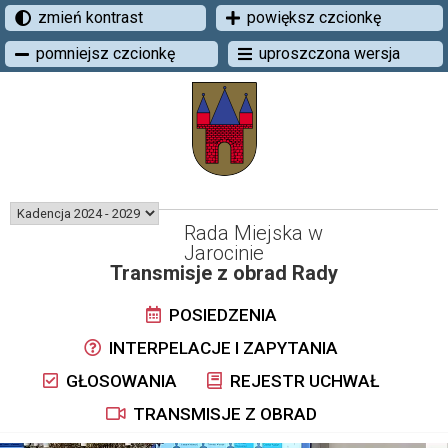
zmień kontrast
powiększ czcionkę
pomniejsz czcionkę
uproszczona wersja
Rada Miejska w
Jarocinie
Transmisje z obrad Rady
POSIEDZENIA
INTERPELACJE I ZAPYTANIA
GŁOSOWANIA
REJESTR UCHWAŁ
TRANSMISJE Z OBRAD