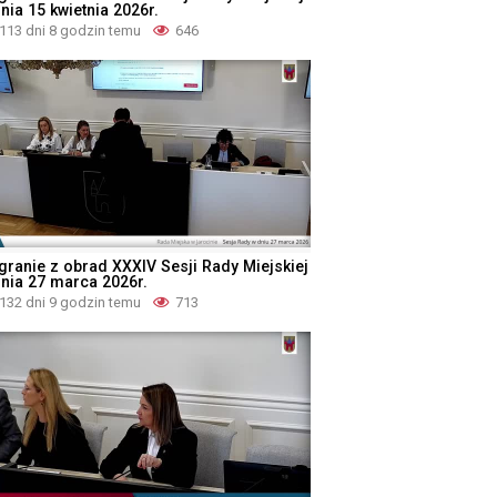
nia 15 kwietnia 2026r.
113 dni 8 godzin temu
646
granie z obrad XXXIV Sesji Rady Miejskiej
dnia 27 marca 2026r.
132 dni 9 godzin temu
713