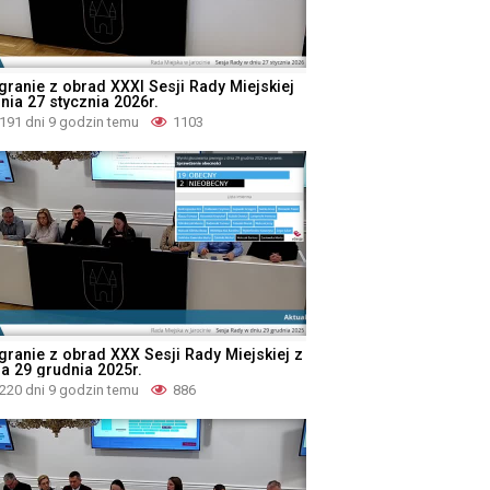
granie z obrad XXXI Sesji Rady Miejskiej
nia 27 stycznia 2026r.
191 dni 9 godzin temu
1103
granie z obrad XXX Sesji Rady Miejskiej z
ia 29 grudnia 2025r.
220 dni 9 godzin temu
886