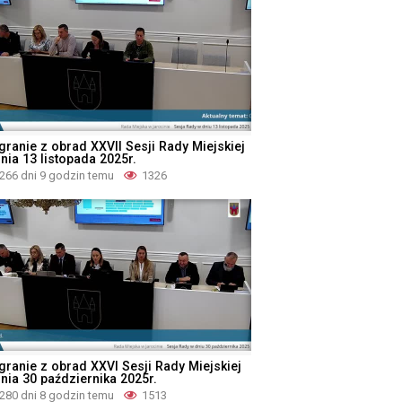
granie z obrad XXVII Sesji Rady Miejskiej
nia 13 listopada 2025r.
266 dni 9 godzin temu
1326
granie z obrad XXVI Sesji Rady Miejskiej
dnia 30 października 2025r.
280 dni 8 godzin temu
1513