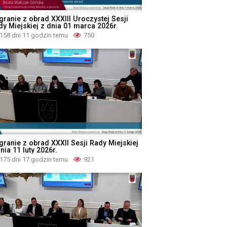
granie z obrad XXXIII Uroczystej Sesji
dy Miejskiej z dnia 01 marca 2026r.
158 dni 11 godzin temu
750
granie z obrad XXXII Sesji Rady Miejskiej
nia 11 luty 2026r.
175 dni 17 godzin temu
921