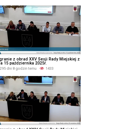
granie z obrad XXV Sesji Rady Miejskiej z
ia 15 października 2025r.
295 dni 8 godzin temu
1433