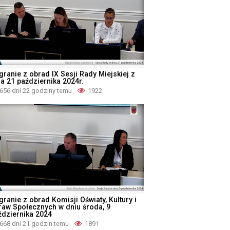
granie z obrad IX Sesji Rady Miejskiej z
ia 21 października 2024r.
656 dni 22 godziny temu
1922
ranie z obrad Komisji Oświaty, Kultury i
raw Społecznych w dniu środa, 9
ździernika 2024
668 dni 21 godzin temu
1891