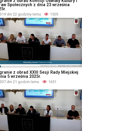
granie z obrad Komisji Oświaty Kultury i
raw Społecznych z dnia 23 września
25r.
319 dni 22 godziny temu
1505
granie z obrad XXIII Sesji Rady Miejskiej
dnia 5 września 2025r.
337 dni 21 godzin temu
1651