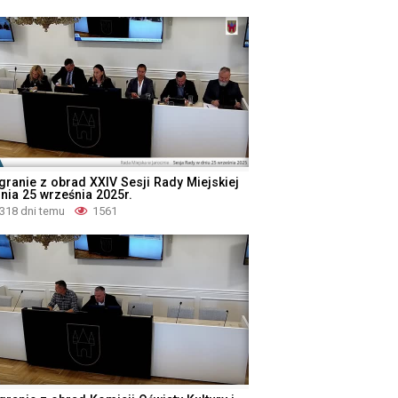
granie z obrad XXIV Sesji Rady Miejskiej
dnia 25 września 2025r.
318 dni temu
1561