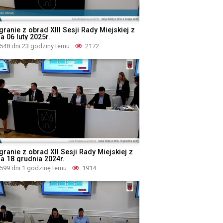
ranie z obrad XIII Sesji Rady Miejskiej z
a 06 luty 2025r.
548 dni 23 godziny temu
2172
granie z obrad XII Sesji Rady Miejskiej z
ia 18 grudnia 2024r.
599 dni 1 godzinę temu
1914