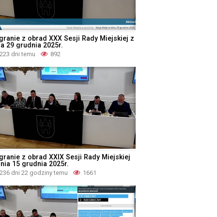
granie z obrad XXX Sesji Rady Miejskiej z
ia 29 grudnia 2025r.
223 dni temu
892
granie z obrad XXIX Sesji Rady Miejskiej
dnia 15 grudnia 2025r.
236 dni 22 godziny temu
1661