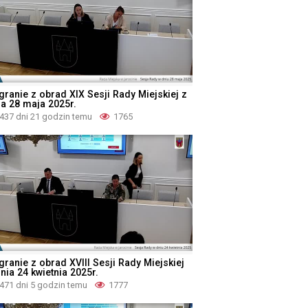
granie z obrad XIX Sesji Rady Miejskiej z
ia 28 maja 2025r.
437 dni 21 godzin temu
1765
granie z obrad XVIII Sesji Rady Miejskiej
nia 24 kwietnia 2025r.
471 dni 5 godzin temu
1777