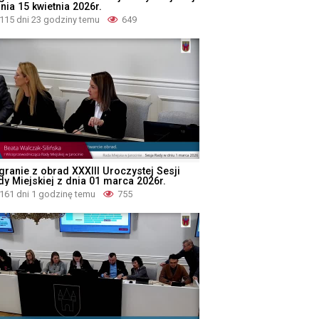
nia 15 kwietnia 2026r.
115 dni 23 godziny temu
649
granie z obrad XXXIII Uroczystej Sesji
dy Miejskiej z dnia 01 marca 2026r.
161 dni 1 godzinę temu
755