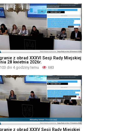
granie z obrad XXXVI Sesji Rady Miejskiej
nia 28 kwietnia 2026r.
103 dni 4 godziny temu
683
granie z obrad XXXV Sesji Rady Miejskiej