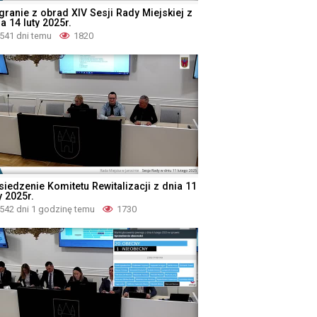
granie z obrad XIV Sesji Rady Miejskiej z
a 14 luty 2025r.
541 dni temu
1820
siedzenie Komitetu Rewitalizacji z dnia 11
y 2025r.
542 dni 1 godzinę temu
1730