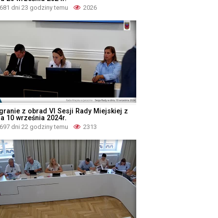
681 dni 23 godziny temu
2026
granie z obrad VI Sesji Rady Miejskiej z
ia 10 września 2024r.
697 dni 22 godziny temu
2313