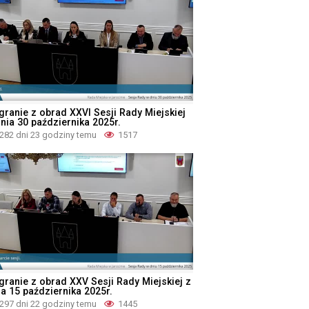
granie z obrad XXVI Sesji Rady Miejskiej
dnia 30 października 2025r.
282 dni 23 godziny temu
1517
granie z obrad XXV Sesji Rady Miejskiej z
ia 15 października 2025r.
297 dni 22 godziny temu
1445