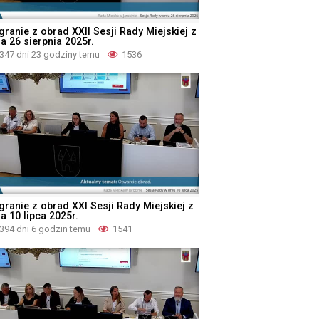
granie z obrad XXII Sesji Rady Miejskiej z
a 26 sierpnia 2025r.
347 dni 23 godziny temu
1536
granie z obrad XXI Sesji Rady Miejskiej z
a 10 lipca 2025r.
394 dni 6 godzin temu
1541