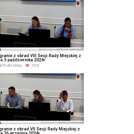
ranie z obrad VIII Sesji Rady Miejskiej z
ia 3 października 2024r.
675 dni temu
1972
granie z obrad VII Sesji Rady Miejskiej z
ia 26 września 2024r.