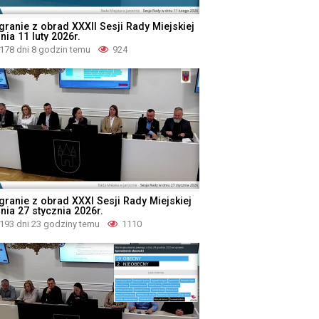
granie z obrad XXXII Sesji Rady Miejskiej
nia 11 luty 2026r.
178 dni 8 godzin temu
924
granie z obrad XXXI Sesji Rady Miejskiej
nia 27 stycznia 2026r.
193 dni 23 godziny temu
1110