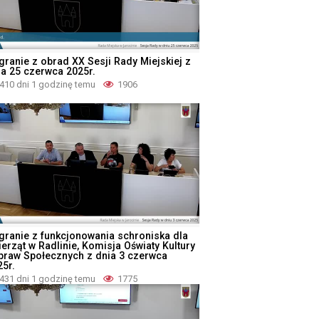
granie z obrad XX Sesji Rady Miejskiej z
ia 25 czerwca 2025r.
410 dni 1 godzinę temu
1906
granie z funkcjonowania schroniska dla
ierząt w Radlinie, Komisja Oświaty Kultury
Spraw Społecznych z dnia 3 czerwca
25r.
431 dni 1 godzinę temu
1775