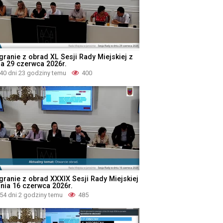
granie z obrad XL Sesji Rady Miejskiej z
ia 29 czerwca 2026r.
40 dni 23 godziny temu
400
granie z obrad XXXIX Sesji Rady Miejskiej
dnia 16 czerwca 2026r.
54 dni 2 godziny temu
485