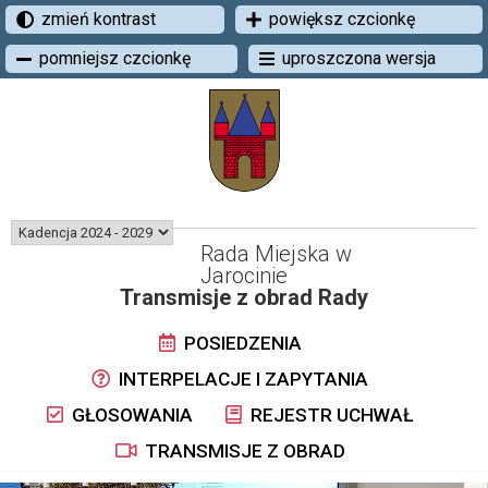
zmień kontrast
powiększ czcionkę
pomniejsz czcionkę
uproszczona wersja
Rada Miejska w
Jarocinie
Transmisje z obrad Rady
POSIEDZENIA
INTERPELACJE I ZAPYTANIA
GŁOSOWANIA
REJESTR UCHWAŁ
TRANSMISJE Z OBRAD