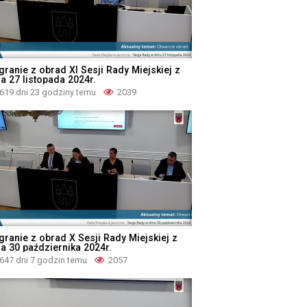
granie z obrad XI Sesji Rady Miejskiej z
a 27 listopada 2024r.
619 dni 23 godziny temu
2039
granie z obrad X Sesji Rady Miejskiej z
ia 30 października 2024r.
647 dni 7 godzin temu
2057