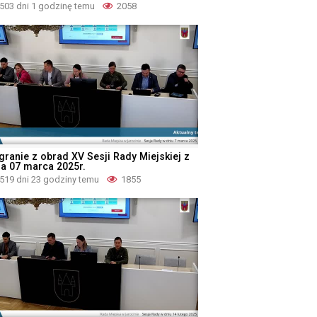
503 dni 1 godzinę temu
2058
granie z obrad XV Sesji Rady Miejskiej z
ia 07 marca 2025r.
519 dni 23 godziny temu
1855