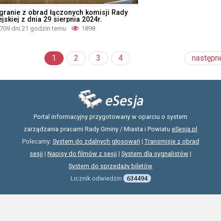
granie z obrad łączonych komisji Rady
jskiej z dnia 29 sierpnia 2024r.
709 dni 21 godzin temu
1898
1
2
3
4
następn
Portal informacyjny przygotowany w oparciu o system
zarządzania pracami Rady Gminy / Miasta i Powiatu
eSesja.pl
Polecamy:
System do zdalnych głosowań
|
Transmisje z obrad
sesji
|
Napisy do filmów z sesji
|
System dla sygnalistów
|
System do sprzedaży biletów
Licznik odwiedzin
634494