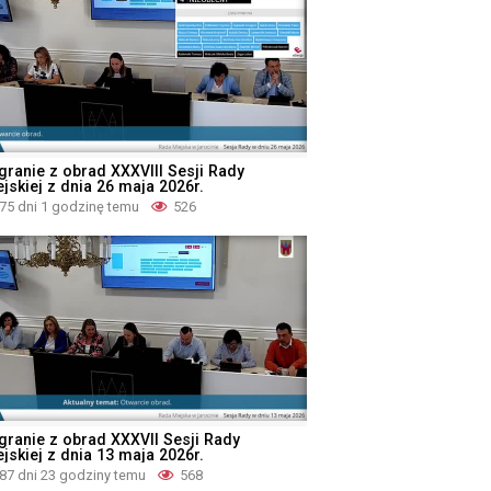
granie z obrad XXXVIII Sesji Rady
jskiej z dnia 26 maja 2026r.
75 dni 1 godzinę temu
526
granie z obrad XXXVII Sesji Rady
jskiej z dnia 13 maja 2026r.
87 dni 23 godziny temu
568