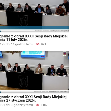
granie z obrad XXXII Sesji Rady Miejskiej
nia 11 luty 2026r.
175 dni 11 godzin temu
921
granie z obrad XXXI Sesji Rady Miejskiej
nia 27 stycznia 2026r.
191 dni 3 godziny temu
1102