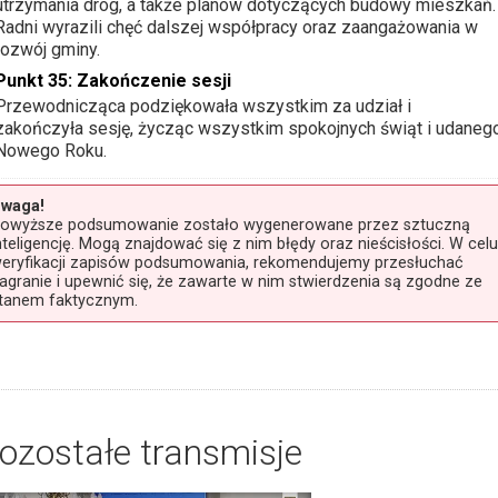
utrzymania dróg, a także planów dotyczących budowy mieszkań.
Radni wyrazili chęć dalszej współpracy oraz zaangażowania w
rozwój gminy.
Punkt 35: Zakończenie sesji
Przewodnicząca podziękowała wszystkim za udział i
zakończyła sesję, życząc wszystkim spokojnych świąt i udaneg
Nowego Roku.
waga!
owyższe podsumowanie zostało wygenerowane przez sztuczną
nteligencję. Mogą znajdować się z nim błędy oraz nieścisłości. W celu
eryfikacji zapisów podsumowania, rekomendujemy przesłuchać
agranie i upewnić się, że zawarte w nim stwierdzenia są zgodne ze
tanem faktycznym.
ozostałe transmisje