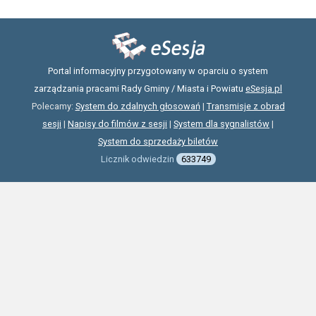
Portal informacyjny przygotowany w oparciu o system
zarządzania pracami Rady Gminy / Miasta i Powiatu
eSesja.pl
Polecamy:
System do zdalnych głosowań
|
Transmisje z obrad
sesji
|
Napisy do filmów z sesji
|
System dla sygnalistów
|
System do sprzedaży biletów
Licznik odwiedzin
633749