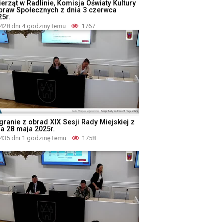
ierząt w Radlinie, Komisja Oświaty Kultury
Spraw Społecznych z dnia 3 czerwca
25r.
428 dni 4 godziny temu
1767
granie z obrad XIX Sesji Rady Miejskiej z
ia 28 maja 2025r.
435 dni 1 godzinę temu
1758