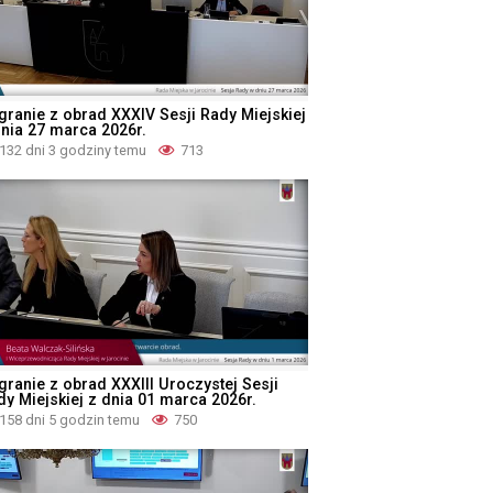
granie z obrad XXXIV Sesji Rady Miejskiej
dnia 27 marca 2026r.
132 dni 3 godziny temu
713
granie z obrad XXXIII Uroczystej Sesji
dy Miejskiej z dnia 01 marca 2026r.
158 dni 5 godzin temu
750