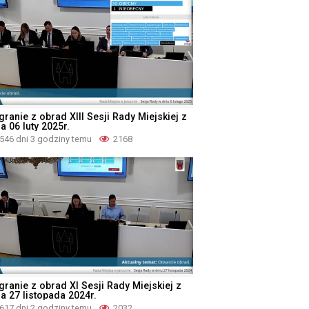
ranie z obrad XIII Sesji Rady Miejskiej z
a 06 luty 2025r.
546 dni 3 godziny temu
2168
granie z obrad XI Sesji Rady Miejskiej z
a 27 listopada 2024r.
617 dni 2 godziny temu
2032