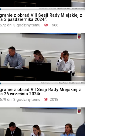
ranie z obrad VIII Sesji Rady Miejskiej z
ia 3 października 2024r.
672 dni 3 godziny temu
1966
granie z obrad VII Sesji Rady Miejskiej z
ia 26 września 2024r.
679 dni 3 godziny temu
2018