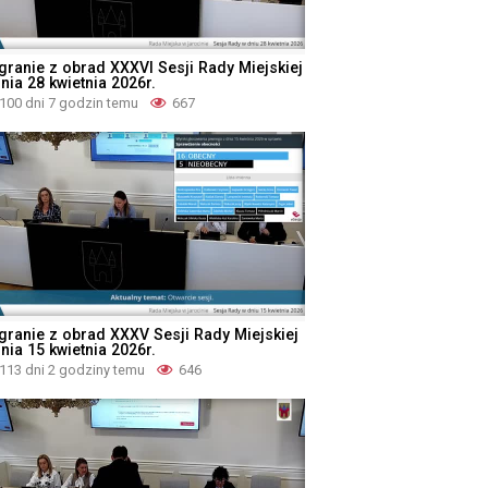
granie z obrad XXXVI Sesji Rady Miejskiej
nia 28 kwietnia 2026r.
100 dni 7 godzin temu
667
granie z obrad XXXV Sesji Rady Miejskiej
nia 15 kwietnia 2026r.
113 dni 2 godziny temu
646