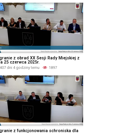
granie z obrad XX Sesji Rady Miejskiej z
ia 25 czerwca 2025r.
407 dni 4 godziny temu
1897
granie z funkcjonowania schroniska dla