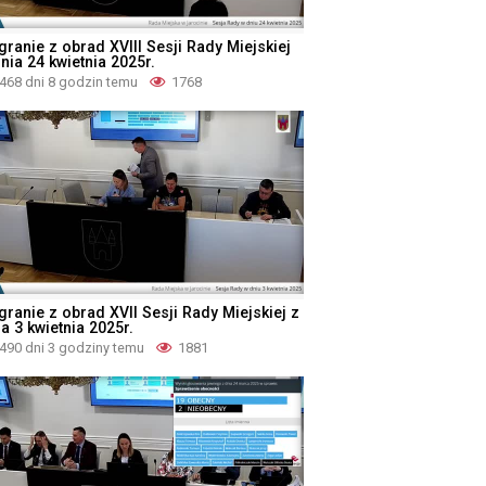
granie z obrad XVIII Sesji Rady Miejskiej
nia 24 kwietnia 2025r.
468 dni 8 godzin temu
1768
granie z obrad XVII Sesji Rady Miejskiej z
a 3 kwietnia 2025r.
490 dni 3 godziny temu
1881