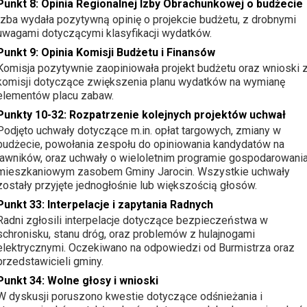
Punkt 8: Opinia Regionalnej Izby Obrachunkowej o budżecie
Izba wydała pozytywną opinię o projekcie budżetu, z drobnymi
uwagami dotyczącymi klasyfikacji wydatków.
Punkt 9: Opinia Komisji Budżetu i Finansów
Komisja pozytywnie zaopiniowała projekt budżetu oraz wnioski 
komisji dotyczące zwiększenia planu wydatków na wymianę
elementów placu zabaw.
Punkty 10-32: Rozpatrzenie kolejnych projektów uchwał
Podjęto uchwały dotyczące m.in. opłat targowych, zmiany w
budżecie, powołania zespołu do opiniowania kandydatów na
ławników, oraz uchwały o wieloletnim programie gospodarowani
mieszkaniowym zasobem Gminy Jarocin. Wszystkie uchwały
zostały przyjęte jednogłośnie lub większością głosów.
Punkt 33: Interpelacje i zapytania Radnych
Radni zgłosili interpelacje dotyczące bezpieczeństwa w
schronisku, stanu dróg, oraz problemów z hulajnogami
elektrycznymi. Oczekiwano na odpowiedzi od Burmistrza oraz
przedstawicieli gminy.
Punkt 34: Wolne głosy i wnioski
W dyskusji poruszono kwestie dotyczące odśnieżania i