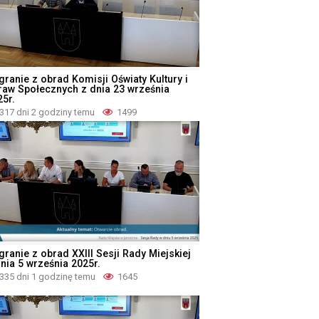
granie z obrad Komisji Oświaty Kultury i
raw Społecznych z dnia 23 września
25r.
317 dni 2 godziny temu
1499
granie z obrad XXIII Sesji Rady Miejskiej
dnia 5 września 2025r.
335 dni 1 godzinę temu
1645