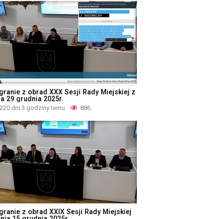
granie z obrad XXX Sesji Rady Miejskiej z
ia 29 grudnia 2025r.
220 dni 3 godziny temu
886
granie z obrad XXIX Sesji Rady Miejskiej
dnia 15 grudnia 2025r.