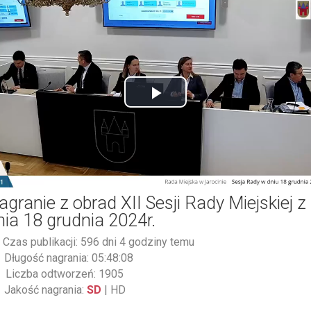
Play
Video
agranie z obrad XII Sesji Rady Miejskiej z
nia 18 grudnia 2024r.
Czas publikacji: 596 dni 4 godziny temu
Długość nagrania: 05:48:08
Liczba odtworzeń: 1905
Jakość nagrania:
SD
|
HD