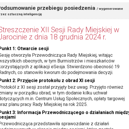
Podsumowanie przebiegu posiedzenia
/ wygenerowane
rzez sztuczną inteligencję
Streszczenie XII Sesji Rady Miejskiej w
Jarocinie z dnia 18 grudnia 2024 r.
Punkt 1: Otwarcie sesji
Sesję otworzyła Przewodnicząca Rady Miejskiej, witając
wszystkich obecnych, w tym Burmistrzów i mieszkańców
korzystających z aplikacji eSesja. Stwierdzono obecność 19
Radnych, co stanowiło kworum do podejmowania decyzji.
Punkt 2: Przyjęcie protokołu z obrad XI sesji
Protokół z XI sesji został przyjęty bez uwag. Przyjęto również
zmiany w porządku obrad, w tym dodanie kilku uchwał
dotyczących m.in. Centrum Usług Społecznych, opłaty targowej
oraz planu pracy Rady Miejskiej na rok 2025.
Punkt 3: Informacja Przewodniczącego o działaniach międz
sesjami
Przewodnicząca przedstawiła sprawozdanie z działań