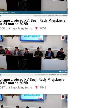
granie z obrad XVI Sesji Rady Miejskiej z
ia 24 marca 2025r.
500 dni 4 godziny temu
2051
granie z obrad XV Sesji Rady Miejskiej z
ia 07 marca 2025r.
517 dni 2 godziny temu
1849