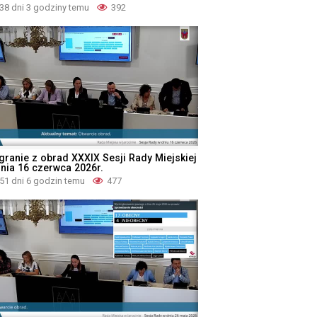
38 dni 3 godziny temu
392
granie z obrad XXXIX Sesji Rady Miejskiej
dnia 16 czerwca 2026r.
51 dni 6 godzin temu
477