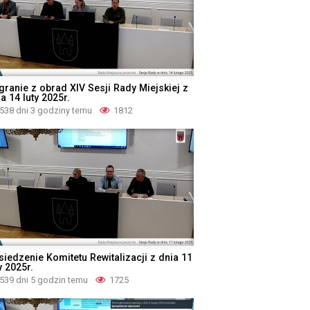
granie z obrad XIV Sesji Rady Miejskiej z
a 14 luty 2025r.
538 dni 3 godziny temu
1812
siedzenie Komitetu Rewitalizacji z dnia 11
y 2025r.
539 dni 5 godzin temu
1725