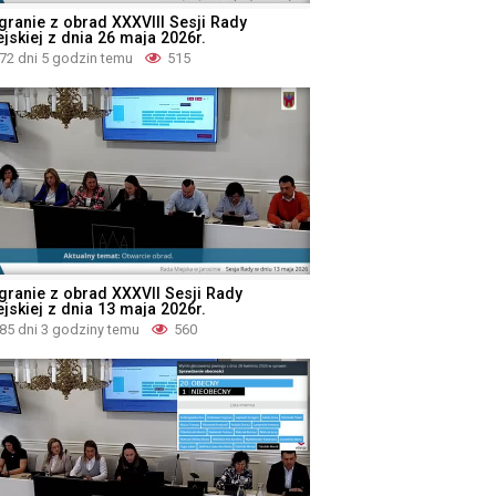
granie z obrad XXXVIII Sesji Rady
jskiej z dnia 26 maja 2026r.
72 dni 5 godzin temu
515
granie z obrad XXXVII Sesji Rady
jskiej z dnia 13 maja 2026r.
85 dni 3 godziny temu
560