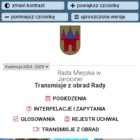
zmień kontrast
powiększ czcionkę
pomniejsz czcionkę
uproszczona wersja
Rada Miejska w
Jarocinie
Transmisje z obrad Rady
POSIEDZENIA
INTERPELACJE I ZAPYTANIA
GŁOSOWANIA
REJESTR UCHWAŁ
TRANSMISJE Z OBRAD