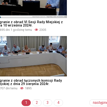
granie z obrad VI Sesji Rady Miejskiej z
ia 10 września 2024r.
695 dni 1 godzinę temu
2305
granie z obrad łączonych komisji Rady
jskiej z dnia 29 sierpnia 2024r.
707 dni temu
1895
1
2
3
4
następn