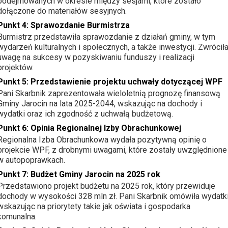
podejmowanych w okresie między sesjami, które zostało
dołączone do materiałów sesyjnych.
Punkt 4: Sprawozdanie Burmistrza
Burmistrz przedstawiła sprawozdanie z działań gminy, w tym
wydarzeń kulturalnych i społecznych, a także inwestycji. Zwrócił
uwagę na sukcesy w pozyskiwaniu funduszy i realizacji
projektów.
Punkt 5: Przedstawienie projektu uchwały dotyczącej WPF
Pani Skarbnik zaprezentowała wieloletnią prognozę finansową
Gminy Jarocin na lata 2025-2044, wskazując na dochody i
wydatki oraz ich zgodność z uchwałą budżetową.
Punkt 6: Opinia Regionalnej Izby Obrachunkowej
Regionalna Izba Obrachunkowa wydała pozytywną opinię o
projekcie WPF, z drobnymi uwagami, które zostały uwzględnione
w autopoprawkach.
Punkt 7: Budżet Gminy Jarocin na 2025 rok
Przedstawiono projekt budżetu na 2025 rok, który przewiduje
dochody w wysokości 328 mln zł. Pani Skarbnik omówiła wydatki
wskazując na priorytety takie jak oświata i gospodarka
komunalna.