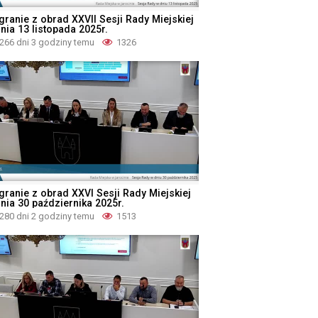
granie z obrad XXVII Sesji Rady Miejskiej
nia 13 listopada 2025r.
266 dni 3 godziny temu
1326
granie z obrad XXVI Sesji Rady Miejskiej
dnia 30 października 2025r.
280 dni 2 godziny temu
1513