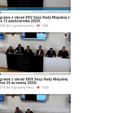
granie z obrad XXV Sesji Rady Miejskiej z
ia 15 października 2025r.
295 dni 2 godziny temu
1433
granie z obrad XXIV Sesji Rady Miejskiej
dnia 25 września 2025r.
315 dni 4 godziny temu
1555