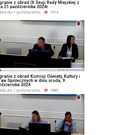
granie z obrad IX Sesji Rady Miejskiej z
ia 21 października 2024r.
654 dni 1 godzinę temu
1914
ranie z obrad Komisji Oświaty, Kultury i
raw Społecznych w dniu środa, 9
ździernika 2024
666 dni 1 godzinę temu
1885