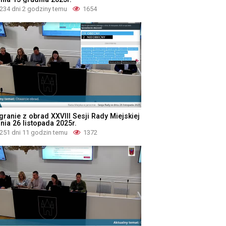
234 dni 2 godziny temu
1654
granie z obrad XXVIII Sesji Rady Miejskiej
nia 26 listopada 2025r.
251 dni 11 godzin temu
1372