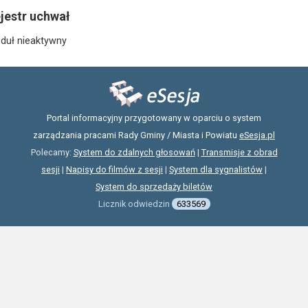
jestr uchwał
duł nieaktywny
Portal informacyjny przygotowany w oparciu o system
zarządzania pracami Rady Gminy / Miasta i Powiatu
eSesja.pl
Polecamy:
System do zdalnych głosowań
|
Transmisje z obrad
sesji
|
Napisy do filmów z sesji
|
System dla sygnalistów
|
System do sprzedaży biletów
Licznik odwiedzin
633569