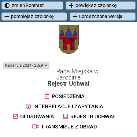
zmień kontrast
powiększ czcionkę
pomniejsz czcionkę
uproszczona wersja
Rada Miejska w
Jarocinie
Rejestr Uchwał
POSIEDZENIA
INTERPELACJE I ZAPYTANIA
GŁOSOWANIA
REJESTR UCHWAŁ
TRANSMISJE Z OBRAD