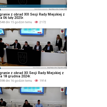
ranie z obrad XIII Sesji Rady Miejskiej z
a 06 luty 2025r.
548 dni 15 godzin temu
2172
granie z obrad XII Sesji Rady Miejskiej z
ia 18 grudnia 2024r.
598 dni 16 godzin temu
1914