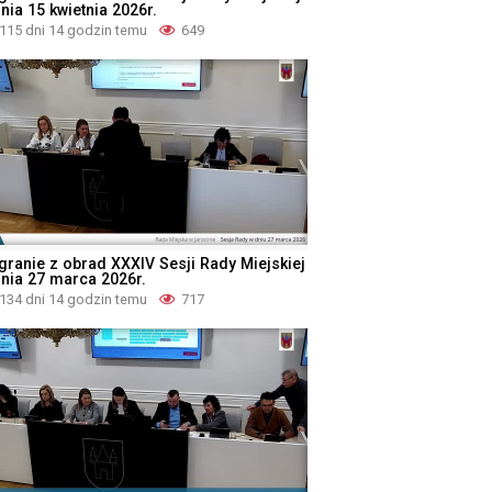
nia 15 kwietnia 2026r.
115 dni 14 godzin temu
649
granie z obrad XXXIV Sesji Rady Miejskiej
dnia 27 marca 2026r.
134 dni 14 godzin temu
717