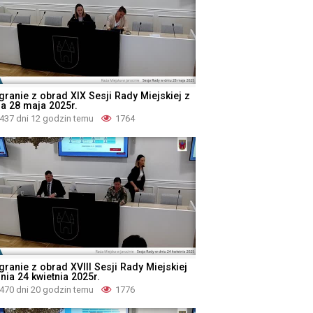
granie z obrad XIX Sesji Rady Miejskiej z
ia 28 maja 2025r.
437 dni 12 godzin temu
1764
granie z obrad XVIII Sesji Rady Miejskiej
nia 24 kwietnia 2025r.
470 dni 20 godzin temu
1776