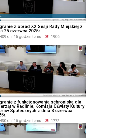
granie z obrad XX Sesji Rady Miejskiej z
ia 25 czerwca 2025r.
409 dni 16 godzin temu
1906
granie z funkcjonowania schroniska dla
ierząt w Radlinie, Komisja Oświaty Kultury
Spraw Społecznych z dnia 3 czerwca
25r.
430 dni 16 godzin temu
1772