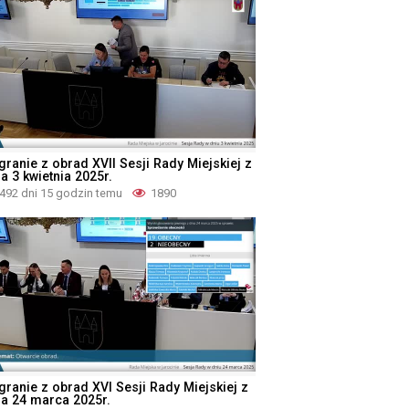
granie z obrad XVII Sesji Rady Miejskiej z
a 3 kwietnia 2025r.
492 dni 15 godzin temu
1890
granie z obrad XVI Sesji Rady Miejskiej z
ia 24 marca 2025r.