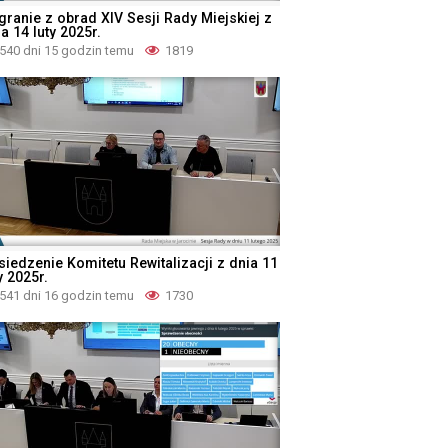
granie z obrad XIV Sesji Rady Miejskiej z
a 14 luty 2025r.
540 dni 15 godzin temu
1819
siedzenie Komitetu Rewitalizacji z dnia 11
y 2025r.
541 dni 16 godzin temu
1730