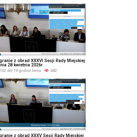
granie z obrad XXXVI Sesji Rady Miejskiej
nia 28 kwietnia 2026r.
102 dni 19 godzin temu
682
granie z obrad XXXV Sesji Rady Miejskiej