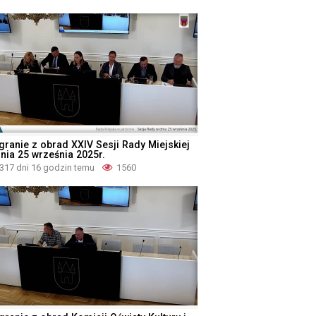
granie z obrad XXIV Sesji Rady Miejskiej
dnia 25 września 2025r.
317 dni 16 godzin temu
1560