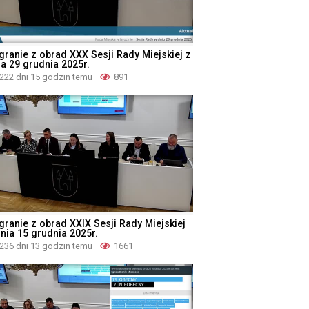
granie z obrad XXX Sesji Rady Miejskiej z
ia 29 grudnia 2025r.
222 dni 15 godzin temu
891
granie z obrad XXIX Sesji Rady Miejskiej
dnia 15 grudnia 2025r.
236 dni 13 godzin temu
1661