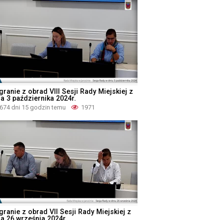
ranie z obrad VIII Sesji Rady Miejskiej z
ia 3 października 2024r.
674 dni 15 godzin temu
1971
granie z obrad VII Sesji Rady Miejskiej z
ia 26 września 2024r.