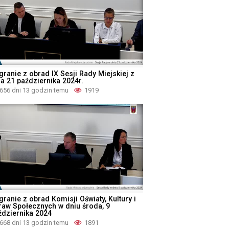
granie z obrad IX Sesji Rady Miejskiej z
ia 21 października 2024r.
656 dni 13 godzin temu
1919
ranie z obrad Komisji Oświaty, Kultury i
raw Społecznych w dniu środa, 9
ździernika 2024
668 dni 13 godzin temu
1891