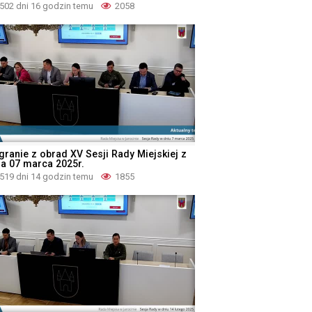
502 dni 16 godzin temu
2058
granie z obrad XV Sesji Rady Miejskiej z
ia 07 marca 2025r.
519 dni 14 godzin temu
1855