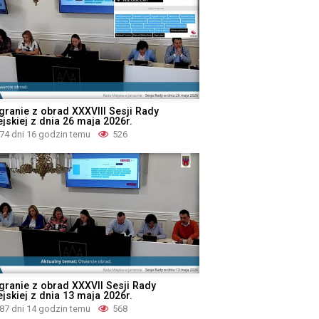
granie z obrad XXXVIII Sesji Rady
jskiej z dnia 26 maja 2026r.
74 dni 16 godzin temu
526
granie z obrad XXXVII Sesji Rady
jskiej z dnia 13 maja 2026r.
87 dni 14 godzin temu
568