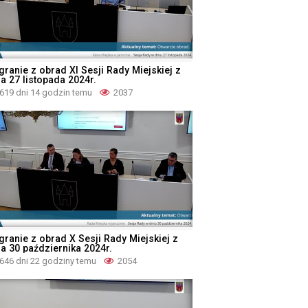
granie z obrad XI Sesji Rady Miejskiej z
a 27 listopada 2024r.
619 dni 14 godzin temu
2037
granie z obrad X Sesji Rady Miejskiej z
ia 30 października 2024r.
646 dni 22 godziny temu
2054