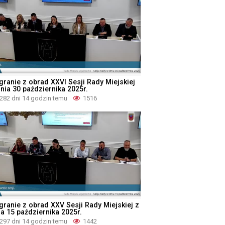
granie z obrad XXVI Sesji Rady Miejskiej
dnia 30 października 2025r.
282 dni 14 godzin temu
1516
granie z obrad XXV Sesji Rady Miejskiej z
ia 15 października 2025r.
297 dni 14 godzin temu
1442