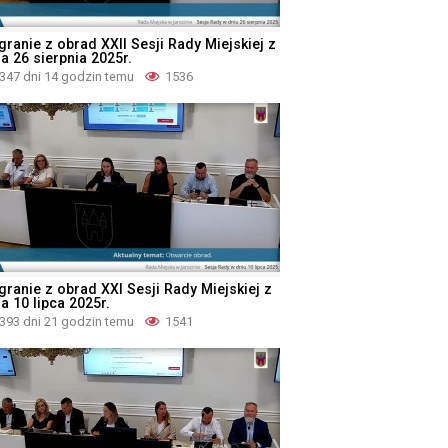
granie z obrad XXII Sesji Rady Miejskiej z
a 26 sierpnia 2025r.
347 dni 14 godzin temu
1536
granie z obrad XXI Sesji Rady Miejskiej z
a 10 lipca 2025r.
393 dni 21 godzin temu
1541