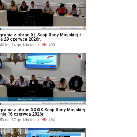
granie z obrad XL Sesji Rady Miejskiej z
ia 29 czerwca 2026r.
40 dni 14 godzin temu
400
granie z obrad XXXIX Sesji Rady Miejskiej
dnia 16 czerwca 2026r.
53 dni 17 godzin temu
484