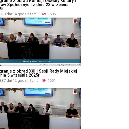
granie z obrad Komisji Oświaty Kultury i
raw Społecznych z dnia 23 września
25r.
319 dni 14 godzin temu
1505
granie z obrad XXIII Sesji Rady Miejskiej
dnia 5 września 2025r.
337 dni 12 godzin temu
1651