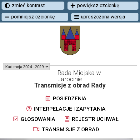
zmień kontrast
powiększ czcionkę
pomniejsz czcionkę
uproszczona wersja
Rada Miejska w
Jarocinie
Transmisje z obrad Rady
POSIEDZENIA
INTERPELACJE I ZAPYTANIA
GŁOSOWANIA
REJESTR UCHWAŁ
TRANSMISJE Z OBRAD