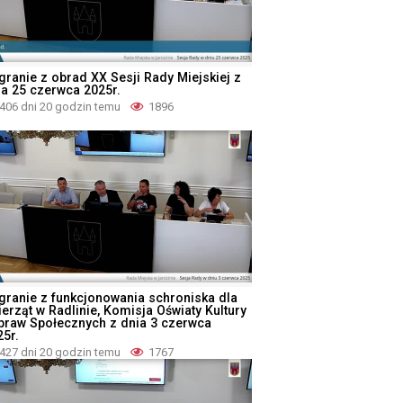
granie z obrad XX Sesji Rady Miejskiej z
ia 25 czerwca 2025r.
406 dni 20 godzin temu
1896
granie z funkcjonowania schroniska dla
ierząt w Radlinie, Komisja Oświaty Kultury
Spraw Społecznych z dnia 3 czerwca
25r.
427 dni 20 godzin temu
1767