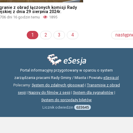
granie z obrad łączonych komisji Rady
jskiej z dnia 29 sierpnia 2024r.
706 dni 16 godzin temu
1895
1
2
3
4
następn
Portal informacyjny przygotowany w oparciu o system
zarządzania pracami Rady Gminy / Miasta i Powiatu
eSesja.pl
Polecamy:
System do zdalnych głosowań
|
Transmisje z obrad
sesji
|
Napisy do filmów z sesji
|
System dla sygnalistów
|
System do sprzedaży biletów
Licznik odwiedzin
633645