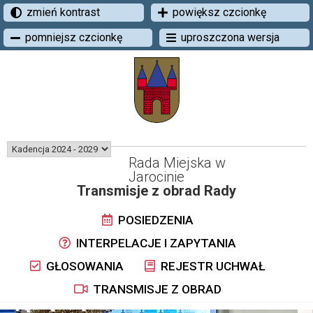
zmień kontrast
powiększ czcionkę
pomniejsz czcionkę
uproszczona wersja
Rada Miejska w
Jarocinie
Transmisje z obrad Rady
POSIEDZENIA
INTERPELACJE I ZAPYTANIA
GŁOSOWANIA
REJESTR UCHWAŁ
TRANSMISJE Z OBRAD