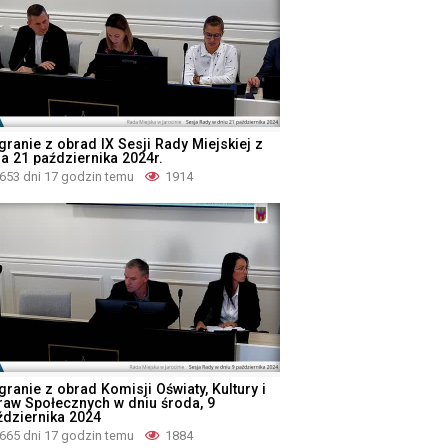
granie z obrad IX Sesji Rady Miejskiej z
ia 21 października 2024r.
653 dni 17 godzin temu
1914
ranie z obrad Komisji Oświaty, Kultury i
raw Społecznych w dniu środa, 9
ździernika 2024
665 dni 17 godzin temu
1884