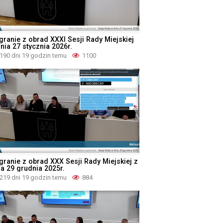
granie z obrad XXXI Sesji Rady Miejskiej
nia 27 stycznia 2026r.
190 dni 19 godzin temu
1100
granie z obrad XXX Sesji Rady Miejskiej z
ia 29 grudnia 2025r.
219 dni 19 godzin temu
884