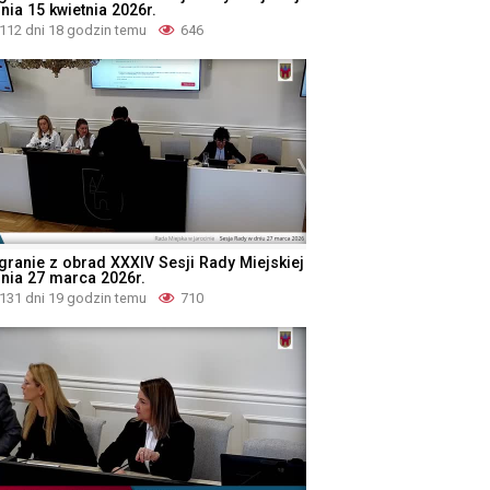
nia 15 kwietnia 2026r.
112 dni 18 godzin temu
646
granie z obrad XXXIV Sesji Rady Miejskiej
dnia 27 marca 2026r.
131 dni 19 godzin temu
710