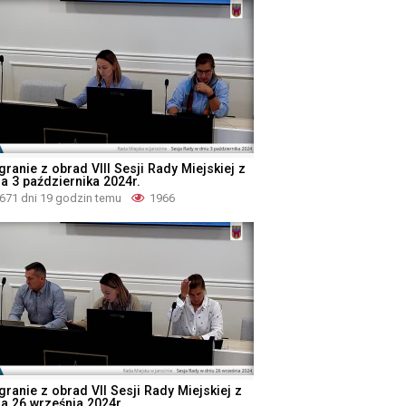
ranie z obrad VIII Sesji Rady Miejskiej z
ia 3 października 2024r.
671 dni 19 godzin temu
1966
granie z obrad VII Sesji Rady Miejskiej z
ia 26 września 2024r.