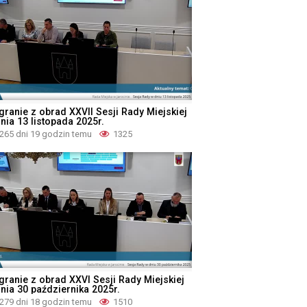
granie z obrad XXVII Sesji Rady Miejskiej
nia 13 listopada 2025r.
265 dni 19 godzin temu
1325
granie z obrad XXVI Sesji Rady Miejskiej
dnia 30 października 2025r.
279 dni 18 godzin temu
1510