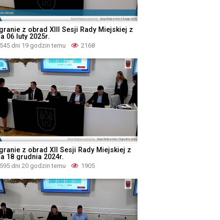
ranie z obrad XIII Sesji Rady Miejskiej z
a 06 luty 2025r.
545 dni 19 godzin temu
2168
granie z obrad XII Sesji Rady Miejskiej z
ia 18 grudnia 2024r.
595 dni 20 godzin temu
1905