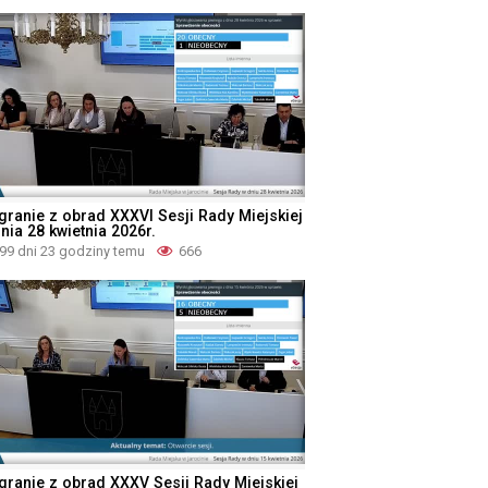
granie z obrad XXXVI Sesji Rady Miejskiej
nia 28 kwietnia 2026r.
99 dni 23 godziny temu
666
granie z obrad XXXV Sesji Rady Miejskiej