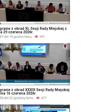
granie z obrad XL Sesji Rady Miejskiej z
ia 29 czerwca 2026r.
37 dni 19 godzin temu
391
granie z obrad XXXIX Sesji Rady Miejskiej
dnia 16 czerwca 2026r.
50 dni 22 godziny temu
477