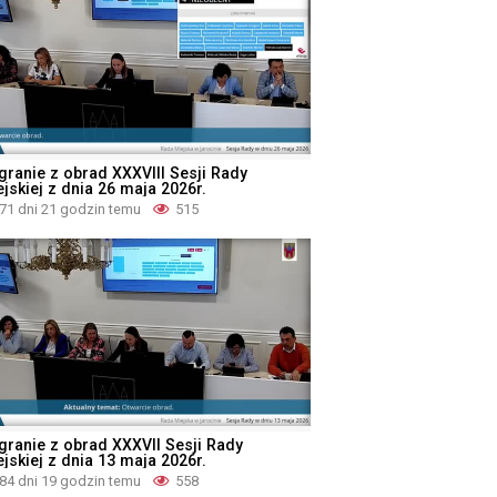
granie z obrad XXXVIII Sesji Rady
jskiej z dnia 26 maja 2026r.
71 dni 21 godzin temu
515
granie z obrad XXXVII Sesji Rady
jskiej z dnia 13 maja 2026r.
84 dni 19 godzin temu
558