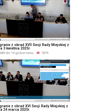
granie z obrad XVII Sesji Rady Miejskiej z
a 3 kwietnia 2025r.
489 dni 19 godzin temu
1879
granie z obrad XVI Sesji Rady Miejskiej z
ia 24 marca 2025r.