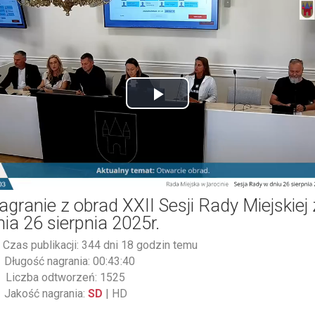
Play
Video
agranie z obrad XXII Sesji Rady Miejskiej 
nia 26 sierpnia 2025r.
Czas publikacji: 344 dni 18 godzin temu
Długość nagrania: 00:43:40
Liczba odtworzeń: 1525
Jakość nagrania:
SD
|
HD