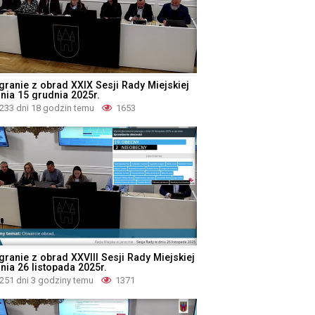
granie z obrad XXIX Sesji Rady Miejskiej
dnia 15 grudnia 2025r.
233 dni 18 godzin temu
1653
granie z obrad XXVIII Sesji Rady Miejskiej
nia 26 listopada 2025r.
251 dni 3 godziny temu
1371