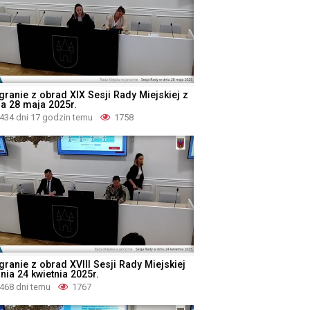
granie z obrad XIX Sesji Rady Miejskiej z
ia 28 maja 2025r.
434 dni 17 godzin temu
1758
granie z obrad XVIII Sesji Rady Miejskiej
nia 24 kwietnia 2025r.
468 dni temu
1767