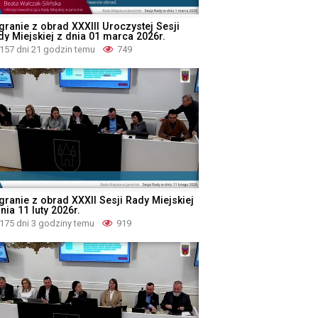
granie z obrad XXXIII Uroczystej Sesji
dy Miejskiej z dnia 01 marca 2026r.
157 dni 21 godzin temu
749
granie z obrad XXXII Sesji Rady Miejskiej
nia 11 luty 2026r.
175 dni 3 godziny temu
919