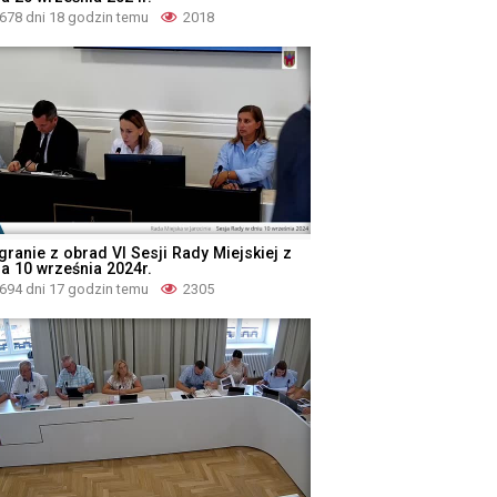
678 dni 18 godzin temu
2018
granie z obrad VI Sesji Rady Miejskiej z
ia 10 września 2024r.
694 dni 17 godzin temu
2305