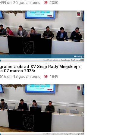
499 dni 20 godzin temu
2050
granie z obrad XV Sesji Rady Miejskiej z
ia 07 marca 2025r.
516 dni 18 godzin temu
1849