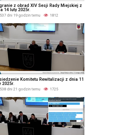
granie z obrad XIV Sesji Rady Miejskiej z
a 14 luty 2025r.
537 dni 19 godzin temu
1812
siedzenie Komitetu Rewitalizacji z dnia 11
y 2025r.
538 dni 21 godzin temu
1725