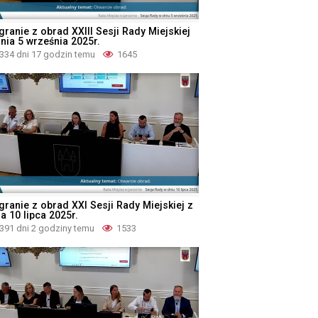
granie z obrad XXIII Sesji Rady Miejskiej
dnia 5 września 2025r.
334 dni 17 godzin temu
1645
granie z obrad XXI Sesji Rady Miejskiej z
a 10 lipca 2025r.
391 dni 2 godziny temu
1533