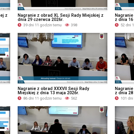
ej z
Nagranie z obrad XL Sesji Rady Miejskiej z
Nagranie 
dnia 29 czerwca 2026r.
z dnia 16
39 dni 11 godzin temu
398
52 dni 
Nagranie z obrad XXXVII Sesji Rady
Nagranie 
Miejskiej z dnia 13 maja 2026r.
z dnia 28
86 dni 11 godzin temu
562
101 dni