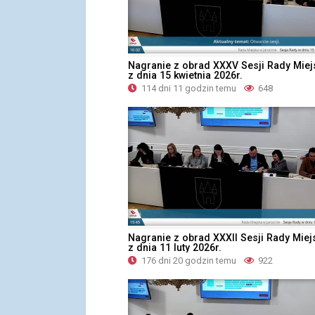
Nagranie z obrad XXXV Sesji Rady Miejs
z dnia 15 kwietnia 2026r.
114 dni 11 godzin temu
648
Nagranie z obrad XXXII Sesji Rady Miejs
z dnia 11 luty 2026r.
176 dni 20 godzin temu
922