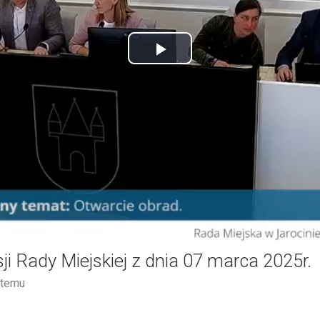
Play
Video
ji Rady Miejskiej z dnia 07 marca 2025r.
 temu