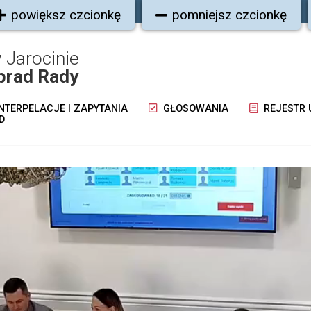
powiększ czcionkę
pomniejsz czcionkę
 Jarocinie
brad Rady
NTERPELACJE I ZAPYTANIA
GŁOSOWANIA
REJESTR
D