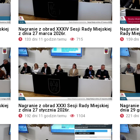
kiej
Nagranie z obrad XXXIV Sesji Rady Miejskiej
Nagranie 
z dnia 27 marca 2026r.
Rady Miej
133 dni 11 godzin temu
715
159 dni
kiej
Nagranie z obrad XXXI Sesji Rady Miejskiej
Nagranie 
z dnia 27 stycznia 2026r.
dnia 29 g
192 dni 11 godzin temu
1104
221 dni