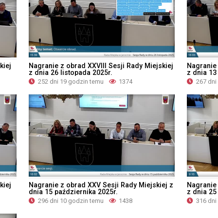
kiej
Nagranie z obrad XXVIII Sesji Rady Miejskiej
Nagranie 
z dnia 26 listopada 2025r.
z dnia 13
252 dni 19 godzin temu
1374
267 dni
kiej
Nagranie z obrad XXV Sesji Rady Miejskiej z
Nagranie 
dnia 15 października 2025r.
z dnia 25
296 dni 10 godzin temu
1438
316 dni