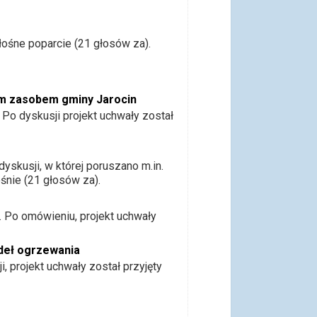
ośne poparcie (21 głosów za).
ym zasobem gminy Jarocin
Po dyskusji projekt uchwały został
yskusji, w której poruszano m.in.
śnie (21 głosów za).
. Po omówieniu, projekt uchwały
ódeł ogrzewania
 projekt uchwały został przyjęty