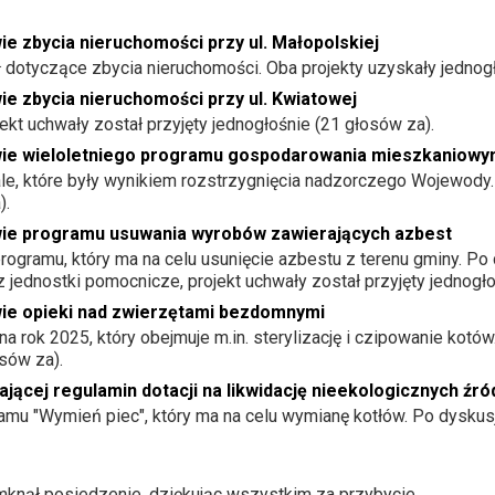
ie zbycia nieruchomości przy ul. Małopolskiej
dotyczące zbycia nieruchomości. Oba projekty uzyskały jednogł
ie zbycia nieruchomości przy ul. Kwiatowej
ekt uchwały został przyjęty jednogłośnie (21 głosów za).
awie wieloletniego programu gospodarowania mieszkaniow
e, które były wynikiem rozstrzygnięcia nadzorczego Wojewody. 
).
awie programu usuwania wyrobów zawierających azbest
gramu, który ma na celu usunięcie azbestu z terenu gminy. Po d
jednostki pomocnicze, projekt uchwały został przyjęty jednogło
wie opieki nad zwierzętami bezdomnymi
 rok 2025, który obejmuje m.in. sterylizację i czipowanie kotów
osów za).
ającej regulamin dotacji na likwidację nieekologicznych źr
u "Wymień piec", który ma na celu wymianę kotłów. Po dyskusji,
knął posiedzenie, dziękując wszystkim za przybycie.