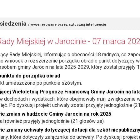
siedzenia
/ wygenerowane przez sztuczną inteligencję
Rady Miejskiej w Jarocinie - 07 marca 202
cy Rady Miejskiej, informując o obecności 18 radnych, co za
ono wniosek o rozszerzenie porządku obrad o punkt dotyczący w
bem gminy Jarocin na lata 2025-2029, który został przyjęty 1
unktu do porządku obrad
unkt umieszczono po punkcie szóstym.
jącej Wieloletnią Prognozę Finansową Gminy Jarocin na lat
 w dochodach i wydatkach, które obejmowały m.in. zwiększenie 
ć. Po dyskusji projekt uchwały został przyjęty jednogłośnie (2
wie zmian w budżecie Gminy Jarocin na rok 2025
ł również przyjęty jednogłośnie (21 głosów za).
ie zmiany uchwały dotyczącej dotacji dla szkół niepubliczn
ny, które dotyczyły załącznika do uchwały. Po dyskusji projekt 