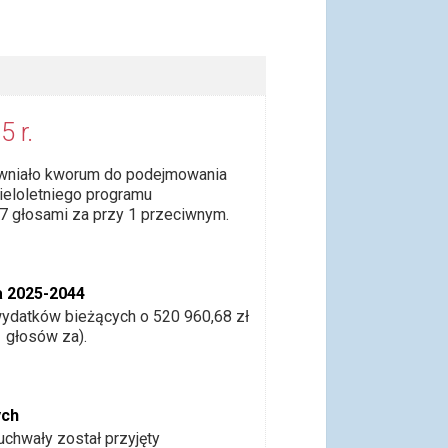
5 r.
pewniało kworum do podejmowania
ieloletniego programu
7 głosami za przy 1 przeciwnym.
a 2025-2044
wydatków bieżących o 520 960,68 zł
1 głosów za).
ych
uchwały został przyjęty