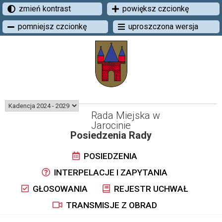
zmień kontrast
powiększ czcionkę
pomniejsz czcionkę
uproszczona wersja
Rada Miejska w
Jarocinie
Posiedzenia Rady
POSIEDZENIA
INTERPELACJE I ZAPYTANIA
GŁOSOWANIA
REJESTR UCHWAŁ
TRANSMISJE Z OBRAD