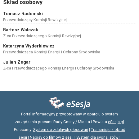
Skład osobowy
Tomasz Radomski
Przewodniczący Komisji Rewizyjnej
Bartosz Walczak
Z-ca Przewodniczącego Komisji Rewizyjnej
Katarzyna Wyderkiewicz
Przewodnicząca Komisji Energii i Ochrony Środowiska
Julian Zegar
Z-ca Przewodniczącego Komisji Energii i Ochrony Środowiska
Portal informacyjny przygotowany w oparciu o system
zarządzania pracami Rady Gminy / Miasta i Powiatu
eSesja.pl
Polecamy:
System do zdalnych głosowań
|
Transmisje z obrad
sesji
|
Napisy do filmów z sesji
|
System dla sygnalistów
|