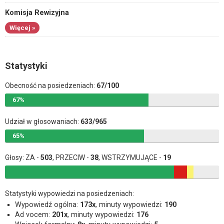
Komisja Rewizyjna
Więcej »
Statystyki
Obecność na posiedzeniach:
67/100
67%
Udział w głosowaniach:
633/965
65%
Głosy: ZA -
503
, PRZECIW -
38
, WSTRZYMUJĄCE -
19
Statystyki wypowiedzi na posiedzeniach:
Wypowiedź ogólna:
173x
, minuty wypowiedzi:
190
Ad vocem:
201x
, minuty wypowiedzi:
176