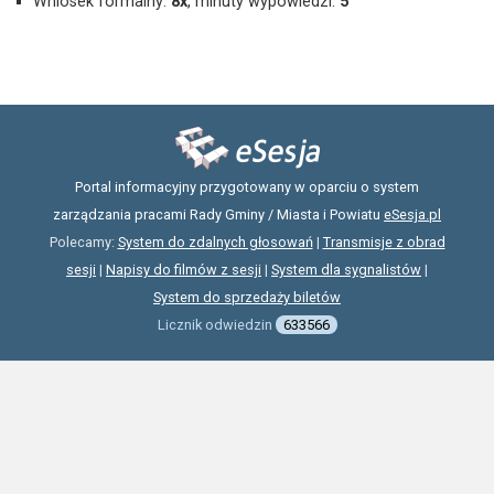
Wniosek formalny:
8x
, minuty wypowiedzi:
5
Portal informacyjny przygotowany w oparciu o system
zarządzania pracami Rady Gminy / Miasta i Powiatu
eSesja.pl
Polecamy:
System do zdalnych głosowań
|
Transmisje z obrad
sesji
|
Napisy do filmów z sesji
|
System dla sygnalistów
|
System do sprzedaży biletów
Licznik odwiedzin
633566