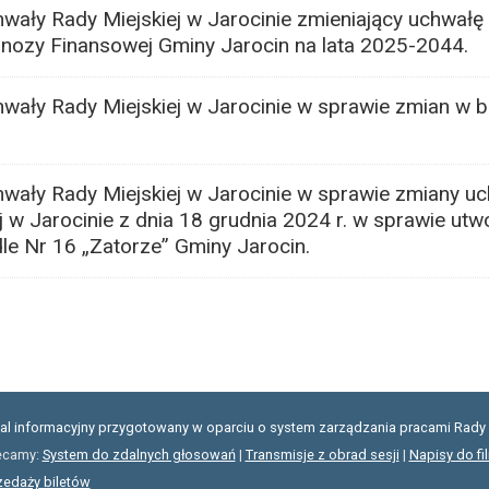
wały Rady Miejskiej w Jarocinie zmieniający uchwałę
ognozy Finansowej Gminy Jarocin na lata 2025-2044.
hwały Rady Miejskiej w Jarocinie w sprawie zmian w 
hwały Rady Miejskiej w Jarocinie w sprawie zmiany u
 w Jarocinie z dnia 18 grudnia 2024 r. w sprawie utw
le Nr 16 „Zatorze” Gminy Jarocin.
tal informacyjny przygotowany w oparciu o system zarządzania pracami Rady 
ecamy:
System do zdalnych głosowań
|
Transmisje z obrad sesji
|
Napisy do fi
zedaży biletów