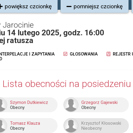
powiększ czcionkę
pomniejsz czcionkę
 Jarocinie
iu 14 lutego 2025, godz. 16:00
ej ratusza
NTERPELACJE I ZAPYTANIA
GŁOSOWANIA
REJESTR
D
Lista obecności na posiedzeniu
Szymon Dutkiewicz
Grzegorz Gajewski
Obecny
Obecny
Tomasz Klauza
Krzysztof Kłosowski
Obecny
Nieobecny