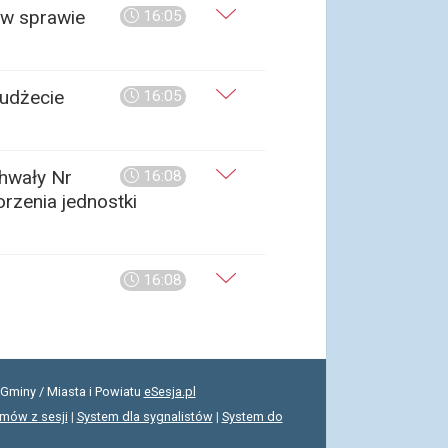
 w sprawie
16:05
budżecie
16:05
chwały Nr
16:08
orzenia jednostki
16:08
Gminy / Miasta i Powiatu
eSesja.pl
lmów z sesji
|
System dla sygnalistów
|
System do