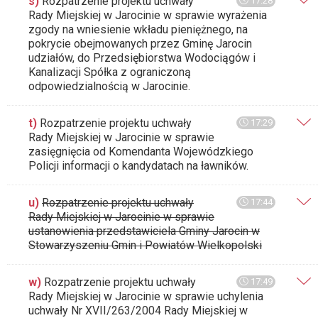
s)
Rozpatrzenie projektu uchwały
17:28
Rady Miejskiej w Jarocinie w sprawie wyrażenia
zgody na wniesienie wkładu pieniężnego, na
pokrycie obejmowanych przez Gminę Jarocin
udziałów, do Przedsiębiorstwa Wodociągów i
Kanalizacji Spółka z ograniczoną
odpowiedzialnością w Jarocinie.
t)
Rozpatrzenie projektu uchwały
17:29
Rady Miejskiej w Jarocinie w sprawie
zasięgnięcia od Komendanta Wojewódzkiego
Policji informacji o kandydatach na ławników.
u)
Rozpatrzenie projektu uchwały
17:44
Rady Miejskiej w Jarocinie w sprawie
ustanowienia przedstawiciela Gminy Jarocin w
Stowarzyszeniu Gmin i Powiatów Wielkopolski
w)
Rozpatrzenie projektu uchwały
17:49
Rady Miejskiej w Jarocinie w sprawie uchylenia
uchwały Nr XVII/263/2004 Rady Miejskiej w