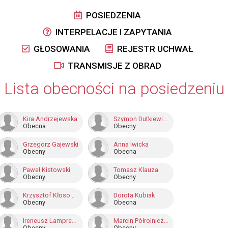
POSIEDZENIA
INTERPELACJE I ZAPYTANIA
GŁOSOWANIA
REJESTR UCHWAŁ
TRANSMISJE Z OBRAD
Lista obecności na posiedzeniu
Kira Andrzejewska
Szymon Dutkiewicz
Obecna
Obecny
Grzegorz Gajewski
Anna Iwicka
Obecny
Obecna
Paweł Kistowski
Tomasz Klauza
Obecny
Obecny
Krzysztof Kłosowski
Dorota Kubiak
Obecny
Obecna
Ireneusz Lamprecht
Marcin Półrolniczak
Obecny
Obecny