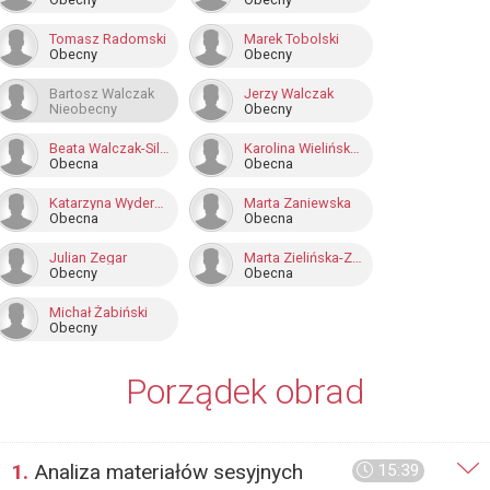
Tomasz Radomski
Marek Tobolski
Obecny
Obecny
Bartosz Walczak
Jerzy Walczak
Nieobecny
Obecny
Beata Walczak-Silińska
Karolina Wielińska-Kuś
Obecna
Obecna
Katarzyna Wyderkiewicz
Marta Zaniewska
Obecna
Obecna
Julian Zegar
Marta Zielińska-Zaworska
Obecny
Obecna
Michał Żabiński
Obecny
Porządek obrad
1.
Analiza materiałów sesyjnych
15:39