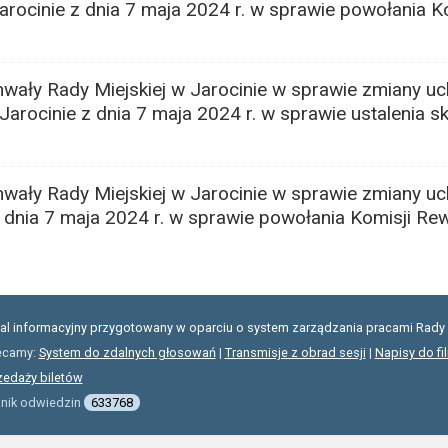
arocinie z dnia 7 maja 2024 r. w sprawie powołania Ko
hwały Rady Miejskiej w Jarocinie w sprawie zmiany u
Jarocinie z dnia 7 maja 2024 r. w sprawie ustalenia
hwały Rady Miejskiej w Jarocinie w sprawie zmiany u
z dnia 7 maja 2024 r. w sprawie powołania Komisji Rew
tal informacyjny przygotowany w oparciu o system zarządzania pracami Rady 
ecamy:
System do zdalnych głosowań
|
Transmisje z obrad sesji
|
Napisy do fi
zedaży biletów
znik odwiedzin
633768