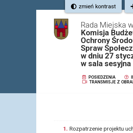
zmień kontrast
Rada Miejska w
Komisja Budżet
Ochrony Środow
Spraw Społecz
w dniu 27 styc
w sala sesyjna
POSIEDZENIA
I
TRANSMISJE Z OBRA
1.
Rozpatrzenie projektu uc