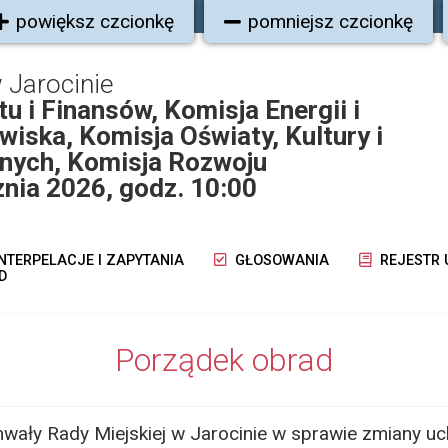
powiększ czcionkę
pomniejsz czcionkę
 Jarocinie
u i Finansów, Komisja Energii i
iska, Komisja Oświaty, Kultury i
nych, Komisja Rozwoju
znia 2026, godz. 10:00
NTERPELACJE I ZAPYTANIA
GŁOSOWANIA
REJESTR
D
Porządek obrad
hwały Rady Miejskiej w Jarocinie w sprawie zmiany u