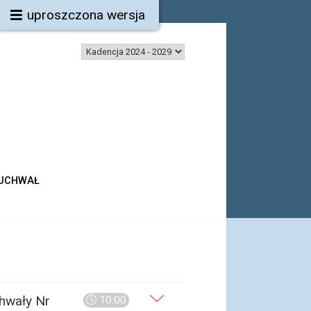
uproszczona wersja
 UCHWAŁ
chwały Nr
10:00