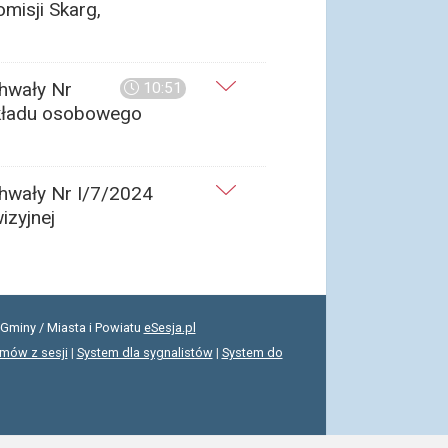
misji Skarg,
chwały Nr
10:51
 składu osobowego
chwały Nr I/7/2024
izyjnej
Gminy / Miasta i Powiatu
eSesja.pl
lmów z sesji
|
System dla sygnalistów
|
System do