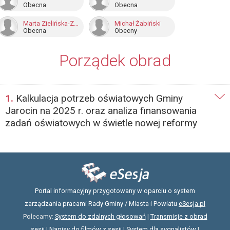
Obecna
Obecna
Marta Zielińska-Zaworska
Michał Żabiński
Obecna
Obecny
Porządek obrad
1.
Kalkulacja potrzeb oświatowych Gminy
Jarocin na 2025 r. oraz analiza finansowania
zadań oświatowych w świetle nowej reformy
Portal informacyjny przygotowany w oparciu o system
zarządzania pracami Rady Gminy / Miasta i Powiatu
eSesja.pl
Polecamy:
System do zdalnych głosowań
|
Transmisje z obrad
sesji
|
Napisy do filmów z sesji
|
System dla sygnalistów
|