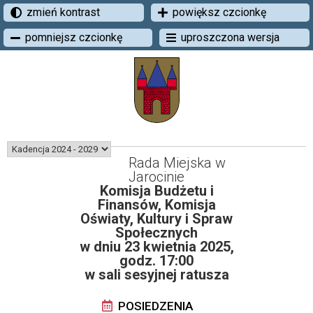
zmień kontrast
powiększ czcionkę
pomniejsz czcionkę
uproszczona wersja
Rada Miejska w
Jarocinie
Komisja Budżetu i
Finansów, Komisja
Oświaty, Kultury i Spraw
Społecznych
w dniu 23 kwietnia 2025,
godz. 17:00
w sali sesyjnej ratusza
POSIEDZENIA