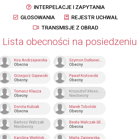
INTERPELACJE I ZAPYTANIA
GŁOSOWANIA
REJESTR UCHWAŁ
TRANSMISJE Z OBRAD
Lista obecności na posiedzeniu
Kira Andrzejewska
Szymon Dutkiewicz
Obecna
Obecny
Grzegorz Gajewski
Paweł Kistowski
Obecny
Obecny
Tomasz Klauza
Krzysztof Kłosowski
Obecny
Nieobecny
Dorota Kubiak
Marek Tobolski
Obecna
Obecny
Bartosz Walczak
Beata Walczak-Silińska
Nieobecny
Obecna
Karolina Wielińska-Kuś
Marta Zaniewska