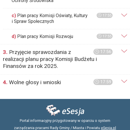
Ochrony Środowiska
c)
Plan pracy Komisji Oświaty, Kultury
17:55
i Spraw Społecznych
d)
Plan pracy Komisji Rozwoju
17:55
3.
Przyjęcie sprawozdania z
17:56
realizacji planu pracy Komisji Budżetu i
Finansów za rok 2025.
4.
Wolne głosy i wnioski
17:59
Portal informacyjny przygotowany w oparciu o system
zarządzania pracami Rady Gminy / Miasta i Powiatu
eSesja.pl