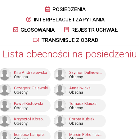
POSIEDZENIA
INTERPELACJE I ZAPYTANIA
GŁOSOWANIA
REJESTR UCHWAŁ
TRANSMISJE Z OBRAD
Lista obecności na posiedzeniu
Kira Andrzejewska
Szymon Dutkiewicz
Obecna
Obecny
Grzegorz Gajewski
Anna Iwicka
Obecny
Obecna
Paweł Kistowski
Tomasz Klauza
Obecny
Obecny
Krzysztof Kłosowski
Dorota Kubiak
Obecny
Obecna
Ireneusz Lamprecht
Marcin Półrolniczak
Obecny
Obecny