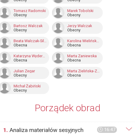
Tomasz Radomski
Marek Tobolski
Obecny
Obecny
Bartosz Walczak
Jerzy Walczak
Obecny
Obecny
Beata Walczak-Silińska
Karolina Wielińska-Kuś
Obecna
Obecna
Katarzyna Wyderkiewicz
Marta Zaniewska
Obecna
Obecna
Julian Zegar
Marta Zielińska-Zaworska
Obecny
Obecna
Michał Żabiński
Obecny
Porządek obrad
1.
Analiza materiałów sesyjnych
16:47