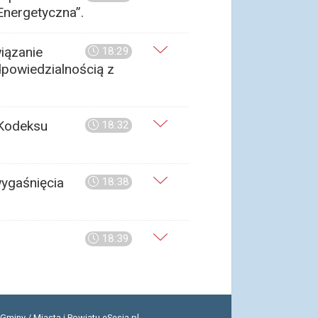
Energetyczna”.
iązanie
18:29
dpowiedzialnością z
 Kodeksu
18:32
wygaśnięcia
18:38
18:39
Gminy / Miasta i Powiatu
eSesja.pl