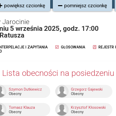
powiększ czcionkę
pomniejsz czcionkę
 Jarocinie
dniu 5 września 2025, godz. 17:00
j Ratusza
NTERPELACJE I ZAPYTANIA
GŁOSOWANIA
REJESTR
D
Lista obecności na posiedzeniu
Szymon Dutkiewicz
Grzegorz Gajewski
Obecny
Obecny
Tomasz Klauza
Krzysztof Kłosowski
Obecny
Obecny