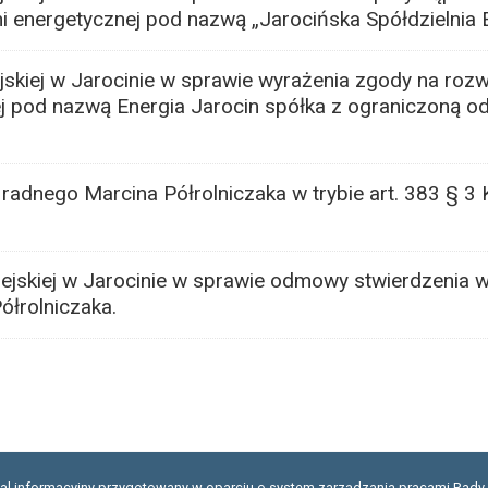
i energetycznej pod nazwą „Jarocińska Spółdzielnia 
skiej w Jarocinie w sprawie wyrażenia zgody na rozw
ącej pod nazwą Energia Jarocin spółka z ograniczoną o
radnego Marcina Półrolniczaka w trybie art. 383 § 3
ejskiej w Jarocinie w sprawie odmowy stwierdzenia 
łrolniczaka.
tal informacyjny przygotowany w oparciu o system zarządzania pracami Rady 