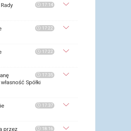
 Rady
17:14
e
17:22
e
17:22
ianę
17:35
 własność Spółki
ie
17:37
ia przez
18:16