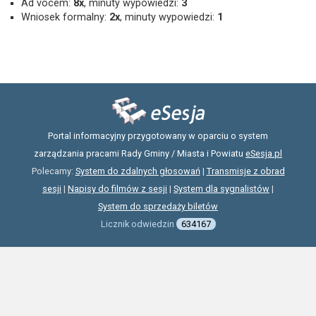
Ad vocem:
8x
, minuty wypowiedzi:
3
Wniosek formalny:
2x
, minuty wypowiedzi:
1
Portal informacyjny przygotowany w oparciu o system
zarządzania pracami Rady Gminy / Miasta i Powiatu
eSesja.pl
Polecamy:
System do zdalnych głosowań
|
Transmisje z obrad
sesji
|
Napisy do filmów z sesji
|
System dla sygnalistów
|
System do sprzedaży biletów
Licznik odwiedzin
634167