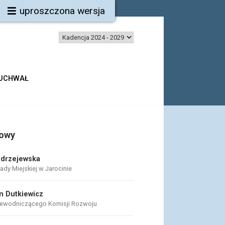
uproszczona wersja
 UCHWAŁ
bowy
ndrzejewska
dy Miejskiej w Jarocinie
 Dutkiewicz
zewodniczącego Komisji Rozwoju