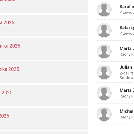
Karoli
Przewod
da 2025
Katarz
Przewod
rnika 2025
Marta 
Radny Ra
Julian
nika 2025
Z-ca Pr
Środow
Marta 
a 2025
Radny Ra
Michał
 2025
Radny Ra