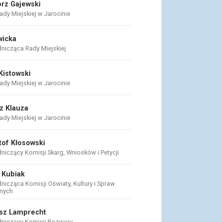
rz Gajewski
dy Miejskiej w Jarocinie
wicka
nicząca Rady Miejskiej
Kistowski
dy Miejskiej w Jarocinie
z Klauza
dy Miejskiej w Jarocinie
tof Kłosowski
niczący Komisji Skarg, Wniosków i Petycji
 Kubiak
icząca Komisji Oświaty, Kultury i Spraw
nych
sz Lamprecht
niczący Komisji Rozwoju