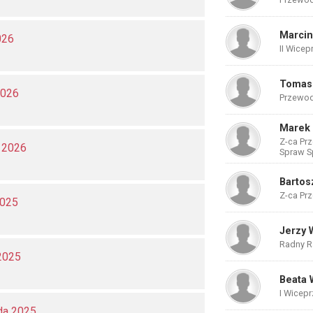
Marcin
026
II Wicep
Tomas
2026
Przewod
Marek 
Z-ca Prz
a 2026
Spraw S
Bartos
Z-ca Pr
2025
Jerzy 
Radny Ra
2025
Beata 
I Wicep
da 2025