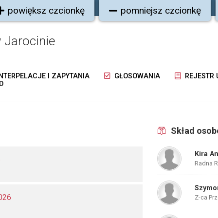
powiększ czcionkę
pomniejsz czcionkę
 Jarocinie
NTERPELACJE I ZAPYTANIA
GŁOSOWANIA
REJESTR
D
Skład oso
Kira A
6
Radna Ra
Szymon
026
Z-ca Pr