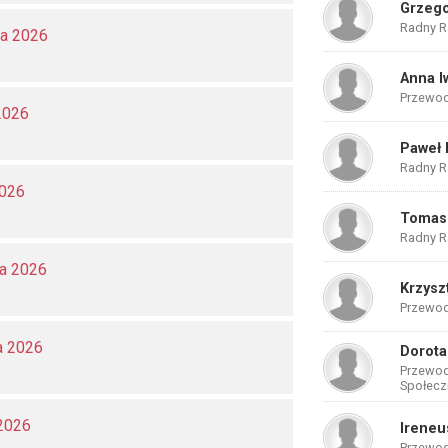
Grzego
Radny Ra
a 2026
Anna I
Przewod
2026
Paweł 
Radny Ra
2026
Tomas
Radny Ra
ia 2026
Krzysz
Przewod
a 2026
Dorota
Przewodn
Społecz
2026
Ireneu
Przewod