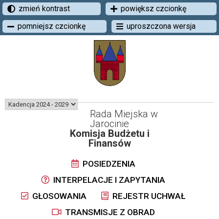
zmień kontrast
powiększ czcionkę
pomniejsz czcionkę
uproszczona wersja
Rada Miejska w
Jarocinie
Komisja Budżetu i
Finansów
POSIEDZENIA
INTERPELACJE I ZAPYTANIA
GŁOSOWANIA
REJESTR UCHWAŁ
TRANSMISJE Z OBRAD