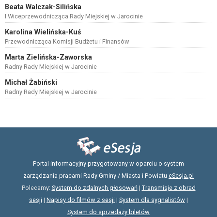
Beata Walczak-Silińska
I Wiceprzewodnicząca Rady Miejskiej w Jarocinie
Karolina Wielińska-Kuś
Przewodnicząca Komisji Budżetu i Finansów
Marta Zielińska-Zaworska
Radny Rady Miejskiej w Jarocinie
Michał Żabiński
Radny Rady Miejskiej w Jarocinie
Portal informacyjny przygotowany w oparciu o system
zarządzania pracami Rady Gminy / Miasta i Powiatu
eSesja.pl
Polecamy:
System do zdalnych głosowań
|
Transmisje z obrad
sesji
|
Napisy do filmów z sesji
|
System dla sygnalistów
|
System do sprzedaży biletów