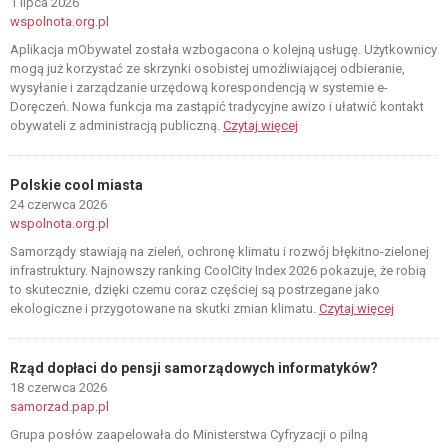
1 lipca 2026
wspolnota.org.pl
Aplikacja mObywatel została wzbogacona o kolejną usługę. Użytkownicy
mogą już korzystać ze skrzynki osobistej umożliwiającej odbieranie,
wysyłanie i zarządzanie urzędową korespondencją w systemie e-
Doręczeń. Nowa funkcja ma zastąpić tradycyjne awizo i ułatwić kontakt
obywateli z administracją publiczną.
Czytaj więcej
Polskie cool miasta
24 czerwca 2026
wspolnota.org.pl
Samorządy stawiają na zieleń, ochronę klimatu i rozwój błękitno-zielonej
infrastruktury. Najnowszy ranking CoolCity Index 2026 pokazuje, że robią
to skutecznie, dzięki czemu coraz częściej są postrzegane jako
ekologiczne i przygotowane na skutki zmian klimatu.
Czytaj więcej
Rząd dopłaci do pensji samorządowych informatyków?
18 czerwca 2026
samorzad.pap.pl
Grupa posłów zaapelowała do Ministerstwa Cyfryzacji o pilną