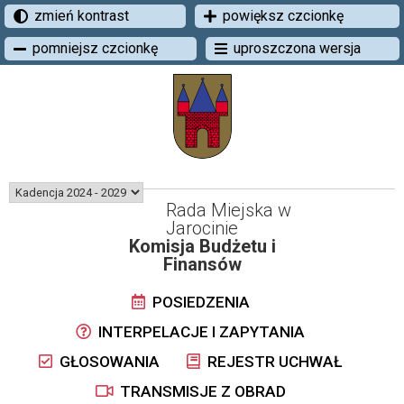
zmień kontrast
powiększ czcionkę
pomniejsz czcionkę
uproszczona wersja
Rada Miejska w
Jarocinie
Komisja Budżetu i
Finansów
POSIEDZENIA
INTERPELACJE I ZAPYTANIA
GŁOSOWANIA
REJESTR UCHWAŁ
TRANSMISJE Z OBRAD