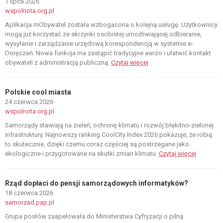
1 lipca 2026
wspolnota.org.pl
Aplikacja mObywatel została wzbogacona o kolejną usługę. Użytkownicy
mogą już korzystać ze skrzynki osobistej umożliwiającej odbieranie,
wysyłanie i zarządzanie urzędową korespondencją w systemie e-
Doręczeń. Nowa funkcja ma zastąpić tradycyjne awizo i ułatwić kontakt
obywateli z administracją publiczną.
Czytaj więcej
Polskie cool miasta
24 czerwca 2026
wspolnota.org.pl
Samorządy stawiają na zieleń, ochronę klimatu i rozwój błękitno-zielonej
infrastruktury. Najnowszy ranking CoolCity Index 2026 pokazuje, że robią
to skutecznie, dzięki czemu coraz częściej są postrzegane jako
ekologiczne i przygotowane na skutki zmian klimatu.
Czytaj więcej
Rząd dopłaci do pensji samorządowych informatyków?
18 czerwca 2026
samorzad.pap.pl
Grupa posłów zaapelowała do Ministerstwa Cyfryzacji o pilną