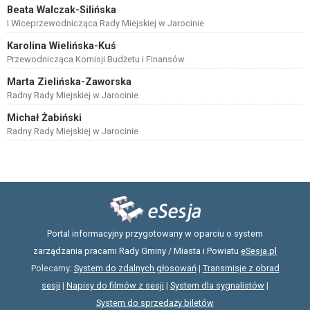
Beata Walczak-Silińska
I Wiceprzewodnicząca Rady Miejskiej w Jarocinie
Karolina Wielińska-Kuś
Przewodnicząca Komisji Budżetu i Finansów
Marta Zielińska-Zaworska
Radny Rady Miejskiej w Jarocinie
Michał Żabiński
Radny Rady Miejskiej w Jarocinie
Portal informacyjny przygotowany w oparciu o system
zarządzania pracami Rady Gminy / Miasta i Powiatu
eSesja.pl
Polecamy:
System do zdalnych głosowań
|
Transmisje z obrad
sesji
|
Napisy do filmów z sesji
|
System dla sygnalistów
|
System do sprzedaży biletów