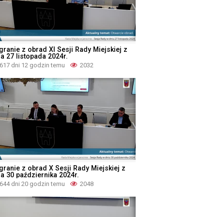
granie z obrad XI Sesji Rady Miejskiej z
a 27 listopada 2024r.
617 dni 12 godzin temu
2032
granie z obrad X Sesji Rady Miejskiej z
ia 30 października 2024r.
644 dni 20 godzin temu
2048