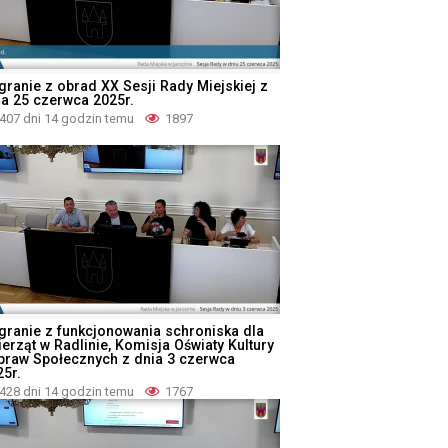
granie z obrad XX Sesji Rady Miejskiej z
ia 25 czerwca 2025r.
407 dni 14 godzin temu
1897
granie z funkcjonowania schroniska dla
ierząt w Radlinie, Komisja Oświaty Kultury
Spraw Społecznych z dnia 3 czerwca
25r.
428 dni 14 godzin temu
1767