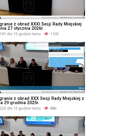
granie z obrad XXXI Sesji Rady Miejskiej
nia 27 stycznia 2026r.
191 dni 13 godzin temu
1103
granie z obrad XXX Sesji Rady Miejskiej z
ia 29 grudnia 2025r.
220 dni 13 godzin temu
886