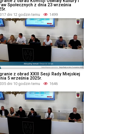
granie z obrad Komisji Oświaty Kultury i
raw Społecznych z dnia 23 września
25r.
317 dni 12 godzin temu
1499
granie z obrad XXIII Sesji Rady Miejskiej
dnia 5 września 2025r.
335 dni 10 godzin temu
1646