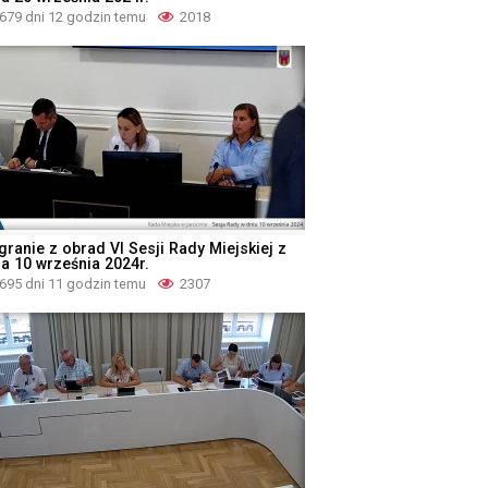
679 dni 12 godzin temu
2018
granie z obrad VI Sesji Rady Miejskiej z
ia 10 września 2024r.
695 dni 11 godzin temu
2307