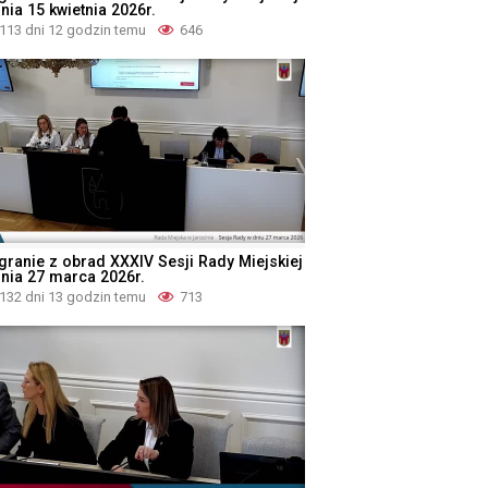
nia 15 kwietnia 2026r.
113 dni 12 godzin temu
646
granie z obrad XXXIV Sesji Rady Miejskiej
dnia 27 marca 2026r.
132 dni 13 godzin temu
713