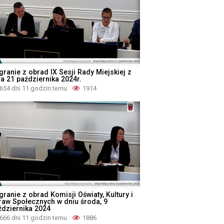
granie z obrad IX Sesji Rady Miejskiej z
ia 21 października 2024r.
654 dni 11 godzin temu
1914
ranie z obrad Komisji Oświaty, Kultury i
raw Społecznych w dniu środa, 9
ździernika 2024
666 dni 11 godzin temu
1886