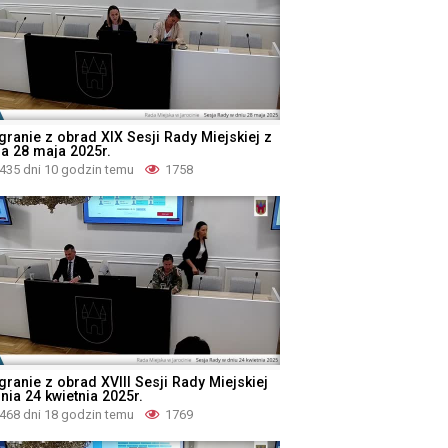
granie z obrad XIX Sesji Rady Miejskiej z
ia 28 maja 2025r.
435 dni 10 godzin temu
1758
granie z obrad XVIII Sesji Rady Miejskiej
nia 24 kwietnia 2025r.
468 dni 18 godzin temu
1769