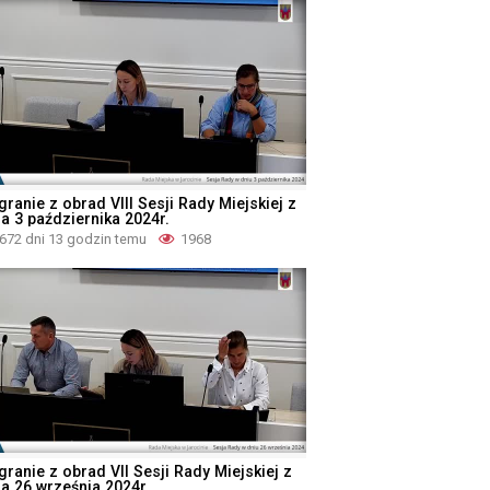
ranie z obrad VIII Sesji Rady Miejskiej z
ia 3 października 2024r.
672 dni 13 godzin temu
1968
granie z obrad VII Sesji Rady Miejskiej z
ia 26 września 2024r.