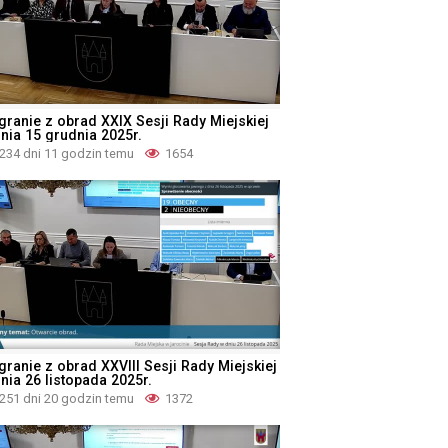
granie z obrad XXIX Sesji Rady Miejskiej
dnia 15 grudnia 2025r.
234 dni 11 godzin temu
1654
granie z obrad XXVIII Sesji Rady Miejskiej
nia 26 listopada 2025r.
251 dni 20 godzin temu
1372