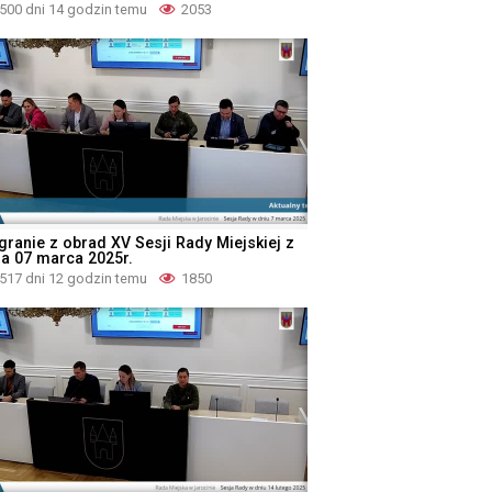
500 dni 14 godzin temu
2053
granie z obrad XV Sesji Rady Miejskiej z
ia 07 marca 2025r.
517 dni 12 godzin temu
1850