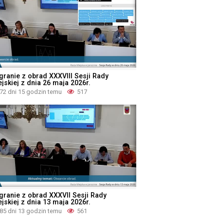
granie z obrad XXXVIII Sesji Rady
jskiej z dnia 26 maja 2026r.
72 dni 15 godzin temu
517
granie z obrad XXXVII Sesji Rady
jskiej z dnia 13 maja 2026r.
85 dni 13 godzin temu
561