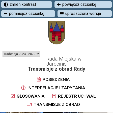
zmień kontrast
powiększ czcionkę
pomniejsz czcionkę
uproszczona wersja
Rada Miejska w
Jarocinie
Transmisje z obrad Rady
POSIEDZENIA
INTERPELACJE I ZAPYTANIA
GŁOSOWANIA
REJESTR UCHWAŁ
TRANSMISJE Z OBRAD