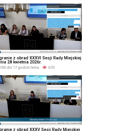
granie z obrad XXXVI Sesji Rady Miejskiej
nia 28 kwietnia 2026r.
100 dni 17 godzin temu
670
granie z obrad XXXV Sesji Rady Miejskiej