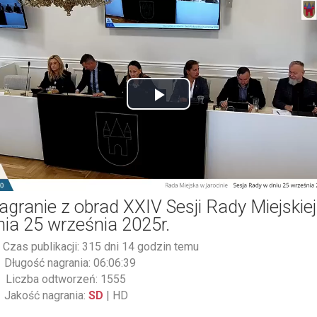
Play
Video
agranie z obrad XXIV Sesji Rady Miejskiej
nia 25 września 2025r.
Czas publikacji: 315 dni 14 godzin temu
Długość nagrania: 06:06:39
Liczba odtworzeń: 1555
Jakość nagrania:
SD
|
HD