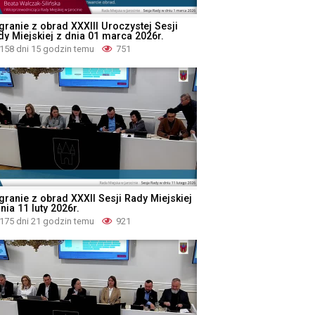
granie z obrad XXXIII Uroczystej Sesji
dy Miejskiej z dnia 01 marca 2026r.
158 dni 15 godzin temu
751
granie z obrad XXXII Sesji Rady Miejskiej
nia 11 luty 2026r.
175 dni 21 godzin temu
921