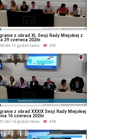
granie z obrad XL Sesji Rady Miejskiej z
ia 29 czerwca 2026r.
38 dni 12 godzin temu
395
granie z obrad XXXIX Sesji Rady Miejskiej
dnia 16 czerwca 2026r.
51 dni 15 godzin temu
478