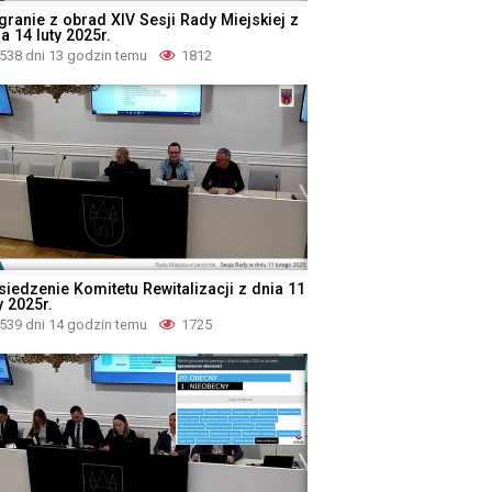
granie z obrad XIV Sesji Rady Miejskiej z
a 14 luty 2025r.
538 dni 13 godzin temu
1812
siedzenie Komitetu Rewitalizacji z dnia 11
y 2025r.
539 dni 14 godzin temu
1725