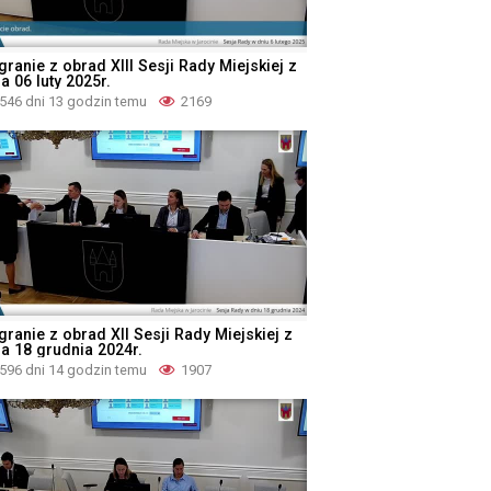
ranie z obrad XIII Sesji Rady Miejskiej z
a 06 luty 2025r.
546 dni 13 godzin temu
2169
granie z obrad XII Sesji Rady Miejskiej z
ia 18 grudnia 2024r.
596 dni 14 godzin temu
1907