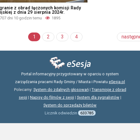
granie z obrad łączonych komisji Rady
jskiej z dnia 29 sierpnia 2024r.
707 dni 10 godzin temu
1895
1
2
3
4
następn
Portal informacyjny przygotowany w oparciu o system
zarządzania pracami Rady Gminy / Miasta i Powiatu
eSesja.pl
Polecamy:
System do zdalnych głosowań
|
Transmisje z obrad
sesji
|
Napisy do filmów z sesji
|
System dla sygnalistów
|
System do sprzedaży biletów
Licznik odwiedzin
633785