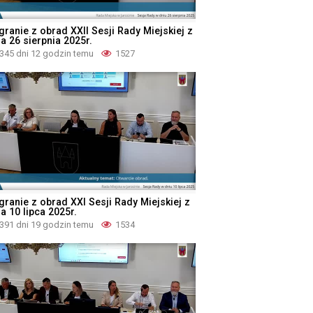
granie z obrad XXII Sesji Rady Miejskiej z
a 26 sierpnia 2025r.
345 dni 12 godzin temu
1527
granie z obrad XXI Sesji Rady Miejskiej z
a 10 lipca 2025r.
391 dni 19 godzin temu
1534