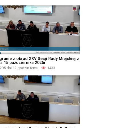
granie z obrad XXV Sesji Rady Miejskiej z
ia 15 października 2025r.
295 dni 12 godzin temu
1433